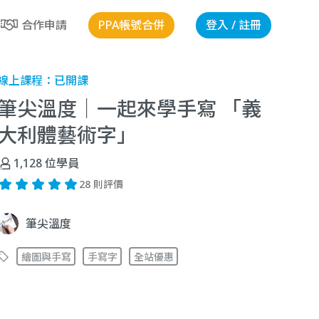
PPA帳號合併
登入 / 註冊
合作申請
線上課程：
已開課
筆尖溫度｜一起來學手寫 「義
大利體藝術字」
1,128
位學員
28 則評價
筆尖溫度
繪圖與手寫
手寫字
全站優惠