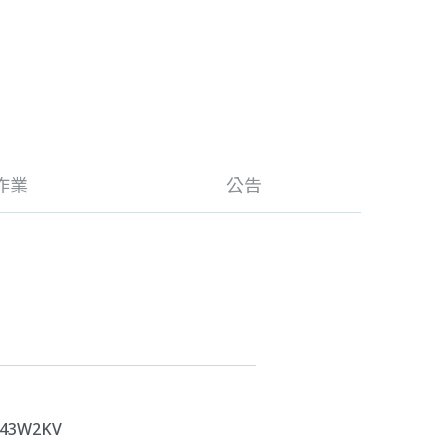
作業
公告
c/43W2KV