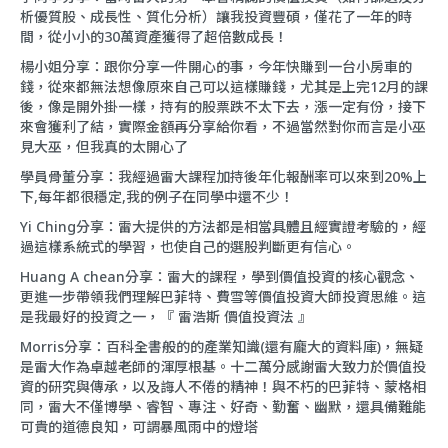
析優質股、成長性、質化分析）讓我投資豐碩，僅花了一年的時
間，從小小的30萬資產獲得了超倍數成長！
楊小姐分享：跟你分享一件開心的事，今年快賺到一台小房車的
錢，從來都無法想像原來自己可以這樣賺錢，尤其是上完12月的課
後，像是開外掛一樣，持有的股票跌不太下去，漲一定有份，接下
來會獲利了結，實際金額再分享給你看，不過當然對你而言是小巫
見大巫，但我真的太開心了
學員骨董分享：我經過雷大課程加持後年化報酬率可以來到20%上
下,每年都很穩定,我的例子在同學中還不少！
Yi Ching分享：雷大提供的方法都是相當具體且經實證考驗的，經
過這樣系統式的學習，也使自己的選股判斷更有信心。
Huang A chean分享：雷大的課程，學到價值投資的核心觀念、
更進一步帶領我們理解巴菲特、費雪等價值投資大師投資思維。這
是我最好的投資之一，『 雷浩斯 價值投資法 』
Morris分享：百科全書般的的產業知識(還有龐大的資料庫)，無疑
是雷大作為卓越老師的渾厚根基。十二萬分感謝雷大致力於價值投
資的研究與傳承，以及誨人不倦的精神！與不朽的巴菲特、蒙格相
同，雷大不僅博學、睿智、專注、好奇、勤奮、幽默，還具備難能
可貴的道德良知，可謂暴風雨中的燈塔