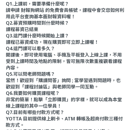
Q1.上課前，需要準備什麼呢？
請申請
財報狗網站
的免費會員帳號，課程中會交您如何利
用此平台查詢基本面財報資料喔！
Q2.募資預購時間到什麼時候？
課程募資已結束
Q3.這門課什麼時候開始上課？
課程已募資成功，現在購買即可立即上課喔！
Q4.這門課可以看多久？
開課後，即可使用電腦、手機及平板登入上線上課，不用
受到上課時間及地點的限制，皆可無限次數重複觀看課程
內容。
Q5.可以問老師問題嗎？
當然！歡迎到「
購課問答
」詢問 ; 當學習遇到問題時，也
歡迎到「
課程討論區
」與老師同學一同互動。
Q6.我要如何購買課程呢？
非常的簡單！點擊「立即購買」的字樣，就可以成為本堂
線上課程的其中一位學員！
Q7.目前有哪些付款方式呢？
YOTTA 目前提供線上刷卡、ATM 轉帳及超商付款三種付
款方式。