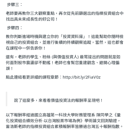
步驟三：
老師要再教你三大觀察重點，再次從先前篩選出的指標投資組合中
找出具未來成長性的好公司！
步驟四：
教你判斷進場時機與建立你的「投資資料庫」！這能幫助你隨時檢
視自己的投資組合，並進行後續的持續觀察追蹤，當然，這也都會
在課程中一併告訴你！
還有，老師的學生、粉絲 (與價值投資人) 最常提出的問題就是如
何面對股市震盪卻不動搖！老師也會幫您重建觀念、避開心理偏
誤！
點此連結看更詳細的課程章節：
http://bit.ly/2FiaV0z
說了這麼多，來看看價值投資法的報酬率呈現吧！
以下報酬率經過國立高雄第一科技大學財務管理系 陳同學之《量
化投資組合績效分析-以台灣股票市場為例》學術論文回測驗證，
雷浩斯老師的指標投資組合累積報酬率皆勝過台灣五十報酬指數。