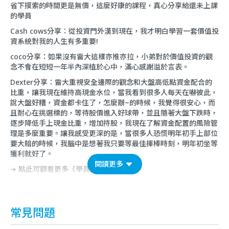
省下摸索的時間更是無價，這麼好康的課程，真心分享給還未上課
的學員
Cash cows分享：從投資門外漢到現在，我才明白學習一套價值投
資系統對我的人生有多重要!
coco分享：如果沒有雷大這樣亦推亦拉，小弟對於價值投資的觀
念不會在短短一年半內深植於心中，滿心感謝溢於言表。
Dexter分享：雷大重視安全邊際的觀念和大盤高低點資金配合的
比重，讓我現在維持高現金水位，當我看到很多人每天在嚇彼此，
說大盤好糟，資金都卡住了，怎麼辦~的時候，我覺得很安心，而
且耐心在挑選標的，等待股價進入好球帶，並且隨著大盤下跌時，
逐步降低手上現金比重，增加持股，我現在了解資金配置的風險管
理是多麼重要。讓我感受更深的是，當很多人恐慌明年初手上部位
要大賠的時候，我腦中是想著我只要等最佳揮棒時刻，明年初坐等
獲利就好了。
閱讀更多
➜ 點此可觀看更多《
學員上課心得
》
常見問題