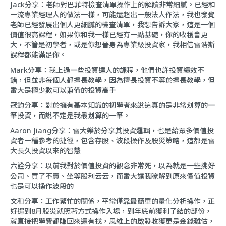
Jack分享：老師對巴菲特檢查清單操作上的解讀非常細膩。已經和
一流專業經理人的做法一樣，可能還超出一般法人作法，我也發覺
老師已經發展出個人更細膩的檢查清單，我想告訴大家，這是一個
價值很高課程，如果你和我一樣已經有一點基礎，你的收穫會更
大，不管是初學者，或是你想晉身為專業級投資家，我相信雷浩斯
課程都能滿足你。
Mark分享：我上過一些投資達人的課程，他們也許投資績效不
錯，但並非每個人都擅長教學，因為擅長投資不等於擅長教學，但
雷大是極少數可以兼備的投資高手
冠鈞分享：對於擁有基本知識的初學者來說這真的是非常划算的一
筆投資，而說不定是我最划算的一筆。
Aaron Jiang分享：雷大樂於分享其投資邏輯，也是給眾多價值投
資者一種參考的捷徑，包含存股、波段操作及股災策略，這都是雷
大長久投資以來的智慧
六詮分享：以前我對於價值投資的觀念非常死，以為就是一些挑好
公司、買了不賣、坐等股利云云，而雷大讓我瞭解到原來價值投資
也是可以操作波段的
文和分享：工作繁忙的關係，平常僅靠最簡單的量化分析操作，正
好遇到8月股災就照著方式操作入場，到年底前獲利了結的部份，
就直接把學費都賺回來還有找，思維上的啟發收獲更是金錢難估，