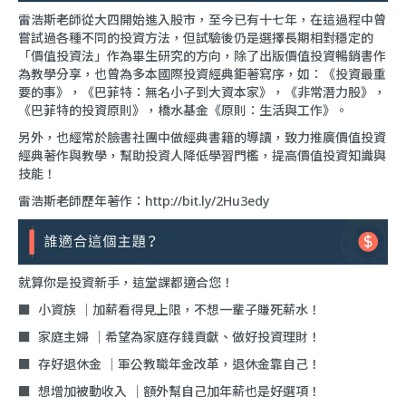
雷浩斯老師從大四開始進入股市，至今已有十七年，在這過程中曾
嘗試過各種不同的投資方法，但試驗後仍是選擇長期相對穩定的
「價值投資法」作為畢生研究的方向，除了出版價值投資暢銷書作
為教學分享，也曾為多本國際投資經典鉅著寫序，如：《投資最重
要的事》，《巴菲特：無名小子到大資本家》，《非常潛力股》，
《巴菲特的投資原則》，橋水基金《原則：生活與工作》。
另外，也經常於臉書社團中做經典書籍的導讀，致力推廣價值投資
經典著作與教學，幫助投資人降低學習門檻，提高價值投資知識與
技能！
雷浩斯老師歷年著作：
http://bit.ly/2Hu3edy
就算你是投資新手，這堂課都適合您！
■ 小資族 ｜加薪看得見上限，不想一輩子賺死薪水！
■ 家庭主婦 ｜希望為家庭存錢貢獻、做好投資理財！
■ 存好退休金 ｜軍公教職年金改革，退休金靠自己！
■ 想增加被動收入 ｜額外幫自己加年薪也是好選項！