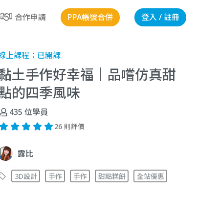
PPA帳號合併
登入 / 註冊
合作申請
線上課程：
已開課
黏土手作好幸福｜品嚐仿真甜
點的四季風味
435
位學員
26 則評價
露比
3D設計
手作
手作
甜點糕餅
全站優惠