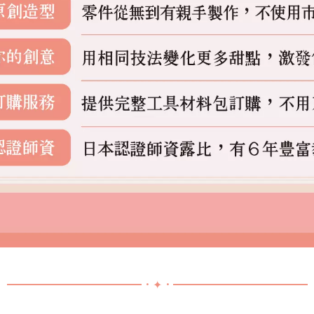
━━
━━━━━
━━━━━．✦．
━━
━━━━━
━━━━━