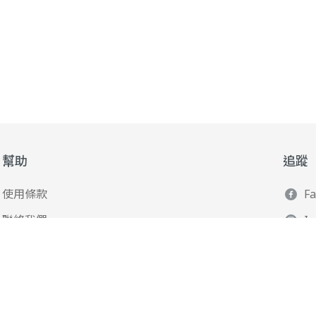
幫助
追蹤
使用條款
F
聯絡我們
I
165 全民防騙網
L
Y
Po