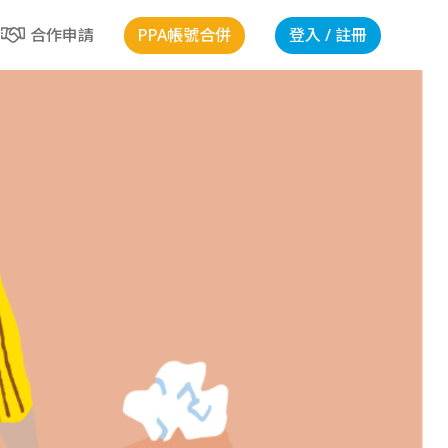
PPA帳號合併
登入 / 註冊
合作申請