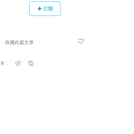
局、台灣國立美術館、沖繩伊藤園、
訂閱
日本Loft百貨、奧美廣告、華納音樂...
等。是喜歡跨領域的創作者
分享：