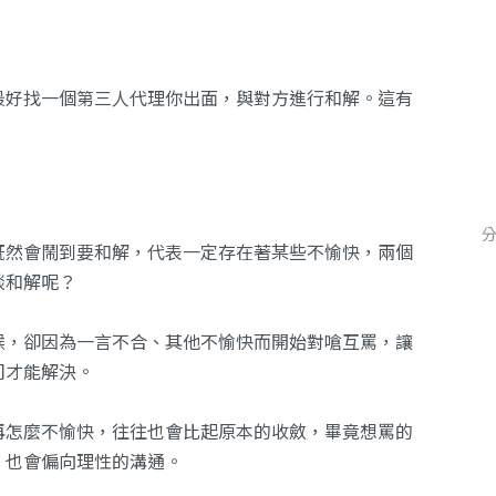
最好找一個第三人代理你出面，與對方進行和解。這有
既然會鬧到要和解，代表一定存在著某些不愉快，兩個
談和解呢？
候，卻因為一言不合、其他不愉快而開始對嗆互罵，讓
司才能解決。
再怎麼不愉快，往往也會比起原本的收斂，畢竟想罵的
，也會偏向理性的溝通。