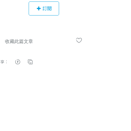
提供實用的法律小知識。 最貼近人民
訂閱
生活的法律，卻因為屬於高專業性知
識領域的緣故，使大眾對法律往往有
疏離與未知感，十分可惜。因此創立
粉絲專頁用親民的方式分析時事、讓
大家用輕鬆的方式了解自己的權益！
◈法律白話文運動(http://bit.ly/2TtY9
av) 「法律白話文運動」是由一群致力
分享：
於散播法治種子的法律人成立的新媒
體。 透過法普文章的寫作，嘗試與公
眾展開對話；也希望有更多法律人跟
我們一起承繼前輩們的努力，投入法
普的寫作，推廣法律知識，希望和所
有法律人一起帶領台灣民眾思考議
題、關懷彼此，塑造屬於台灣的法律
文化。