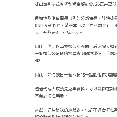
提出該判決並希望和解金額能變成5萬甚至低
假如涉及刑事問題（例如公然侮辱、誹謗或
照刑法第41條，某些罪可以「易科罰金」，
天，有些是3千元抵一天。
因此，你可以尋找類似的案例，看法院大概都
一個類似公道價的標準去開價跟議價。 和解
進行。
因此，
如何談出一個即便吃一點虧但你我都
透過代理人或預先蒐集資料，可以讓你在談
不至於徬徨無助。
當然，這些是我的經驗談，也許不適合每個
解的時候都能順利解決紛爭。