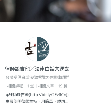
律師談吉他╳法律白話文運動
台灣提倡白話法律解釋之專業律師群
相關課程：1 堂｜相關文章：19 篇
◈律師談吉他(http://bit.ly/2EvRCnJ)
由雷皓明律師主持，用簡單、親切的
語言，分析新聞時事的法律議題，並