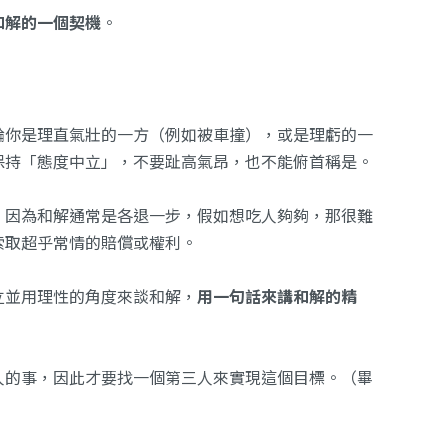
和解的一個契機
。
論你是理直氣壯的一方（例如被車撞），或是理虧的一
保持「態度中立」，不要趾高氣昂，也不能俯首稱是。
，因為和解通常是各退一步，假如想吃人夠夠，那很難
索取超乎常情的賠償或權利。
立並用理性的角度來談和解，
用一句話來講和解的精
人的事，因此才要找一個第三人來實現這個目標。（畢