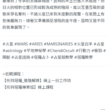
最後到了冬季的太陽摩羯座，此時的木土已進入水瓶座，而
日火的相對位置已形成較為成熟的階段，能以互重互敬的姿
態來爭名奪利，不過火星已來到末度數的尾聲，在氣勢上有
些後繼無力，接著又準備換至落陷的金牛座，屆時又是不同
的氣象展現了。
#火星
#MARS
#ARIES
#MARSINARIES
#火星白羊
#占星
#astrology
#芊地神祕學
#ChendiOccult
#行動力
#衝勁
#
開創
#占星諮詢
#塔羅占卜
#占星骰教學
#塔羅教學
⭐️近期課程：
【托特塔羅_進階解牌】線上一日工作坊
【托特塔羅專業班】線上課程