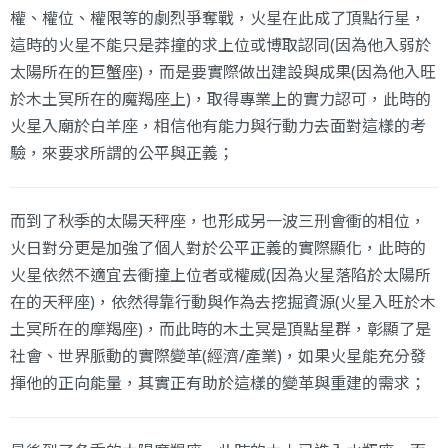
權、權位、權限等的劇烈爭奪戰，火星在此成了頂點行星，
這時的火星不能只是莽撞的求上位或博取認同(因為他入弱於
太陽所在的巨蟹座)，而是要實際做出建設與成果(因為他入旺
於木土冥所在的魔羯座上)，取得專業上的實力認可，此時的
火星入廟於白羊座，相信他有能力與行動力去面對這樣的考
驗，來要求所謂的公平與正義；
而到了秋季的太陽天秤座，也形成另一波三刑會衝的相位，
火日對分更是加強了個人對於公平正義的實際顯化，此時的
火星依然不適宜去衝撞上位者或權威(因為火星落陷於太陽所
在的天秤座)，依然得靠行動與作為去挖掘資源(火星入旺於木
土冥所在的摩羯座)，而此時的木土冥是頂點星群，彰顯了是
社會、世界脈動的實際變革(經濟/產業)，如果火星能充分發
揮他的正向能量，其實正有助於這樣的變革與重建的需求；