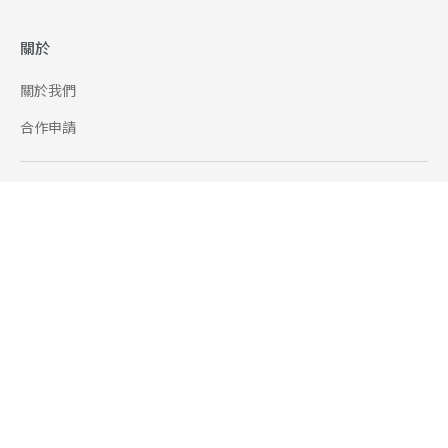
關於
關於我們
合作申請
幫助
使用條款
聯絡我們
165 全民防騙網
追蹤
Facebook