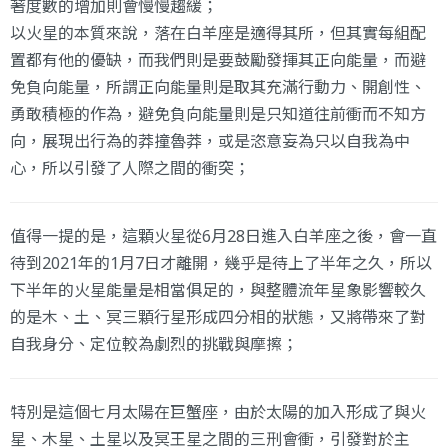
著度數的增加則會慢慢趨緩；
以火星的本質來說，落在白羊座是適得其所，但其實每組配
置都有他的優缺，而我們則是要鼓勵發揮其正向能量，而避
免負向能量，所謂正向能量則是取其充滿行動力、開創性、
勇敢積極的作為，避免負向能量則是只知道往前衝而不知方
向，展現出行為的莽撞魯莽，或是恣意妄為只以自我為中
心，所以引發了人際之間的衝突；
值得一提的是，這顆火星從6月28日進入白羊座之後，會一直
待到2021年的1月7日才離開，幾乎是待上了半年之久，所以
下半年的火星能量是相當俱足的，與整體流年星象影響較久
的是木、土、冥三顆行星形成四分相的狀態，又將帶來了對
自我身分、定位較為劇烈的挑戰與摩擦；
特別是這個七月太陽在巨蟹座，由於太陽的加入形成了與火
星、木星、土星以及冥王星之間的三刑會衝，引發對於主