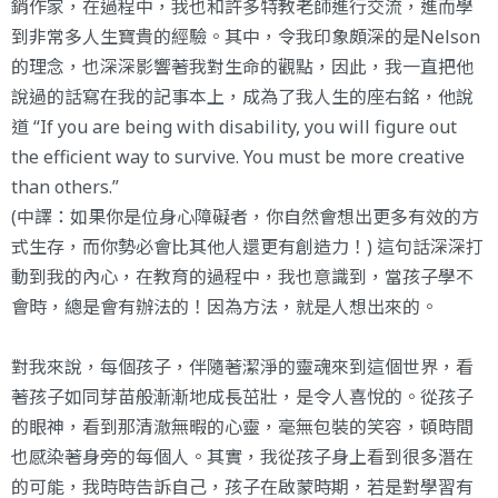
銷作家，在過程中，我也和許多特教老師進行交流，進而學
到非常多人生寶貴的經驗。其中，令我印象頗深的是Nelson
的理念，也深深影響著我對生命的觀點，因此，我一直把他
說過的話寫在我的記事本上，成為了我人生的座右銘，他說
道 “If you are being with disability, you will figure out
the efficient way to survive. You must be more creative
than others.”
(中譯：如果你是位身心障礙者，你自然會想出更多有效的方
式生存，而你勢必會比其他人還更有創造力！) 這句話深深打
動到我的內心，在教育的過程中，我也意識到，當孩子學不
會時，總是會有辦法的！因為方法，就是人想出來的。
對我來說，每個孩子，伴隨著潔淨的靈魂來到這個世界，看
著孩子如同芽苗般漸漸地成長茁壯，是令人喜悅的。從孩子
的眼神，看到那清澈無暇的心靈，毫無包裝的笑容，頓時間
也感染著身旁的每個人。其實，我從孩子身上看到很多潛在
的可能，我時時告訴自己，孩子在啟蒙時期，若是對學習有