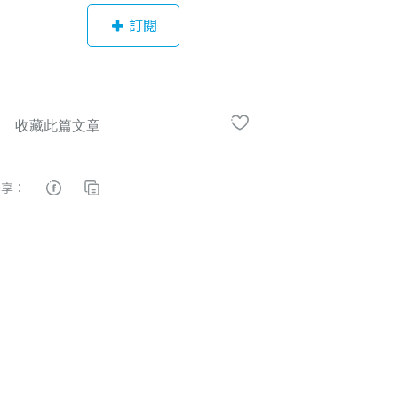
縮減產學落差。 從 2015 年開始，YO
訂閱
TTA 致力於提供知識服務。我們希望
藉由科技改變知識的傳遞方式，讓擁
有知識者簡易地將知識轉換為教育資
源，並且為學習者提供好的學習品
質。我們相信知識會賦予人們力量，
並且認為傳統教育體制需要被改變。Y
OTTA 是 10 的 24 次方，是知識相乘
分享：
的可能性，也是我們實踐可能性的方
式。