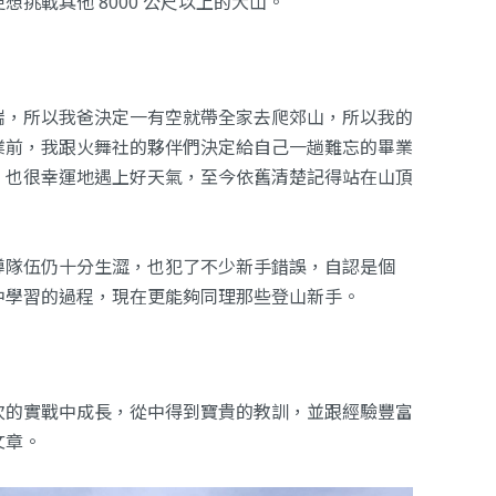
挑戰其他 8000 公尺以上的大山。
喘，所以我爸決定一有空就帶全家去爬郊山，所以我的
業前，我跟火舞社的夥伴們決定給自己一趟難忘的畢業
，也很幸運地遇上好天氣，至今依舊清楚記得站在山頂
導隊伍仍十分生澀，也犯了不少新手錯誤，自認是個
中學習的過程，現在更能夠同理那些登山新手。
次的實戰中成長，從中得到寶貴的教訓，並跟經驗豐富
文章。