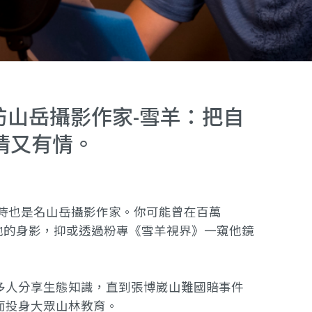
專訪山岳攝影作家-雪羊：把自
情又有情。
同時也是名山岳攝影作家。你可能曾在
百萬
他的身影，抑或透過粉專
《雪羊視界》
一窺他鏡
多人分享生態知識，直到張博崴山難國賠事件
而投身大眾山林教育。