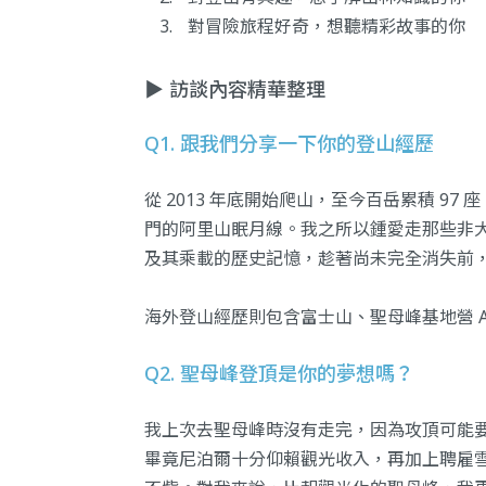
對冒險旅程好奇，想聽精彩故事的你
▶️ 訪談內容精華整理
Q1. 跟我們分享一下你的登山經歷
從 2013 年底開始爬山，至今百岳累積 9
門的阿里山眠月線。我之所以鍾愛走那些非
及其乘載的歷史記憶，趁著尚未完全消失前
海外登山經歷則包含富士山、聖母峰基地營 ABC
Q2. 聖母峰登頂是你的夢想嗎？
我上次去聖母峰時沒有走完，因為攻頂可能要花
畢竟尼泊爾十分仰賴觀光收入，再加上聘雇