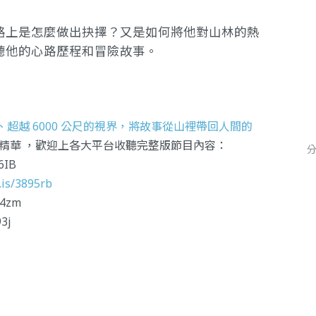
路上是怎麼做出抉擇？又是如何將他對山林的熱
聽他的心路歷程和冒險故事。
座百岳、超越 6000 公尺的視界，將故事從山裡帶回人間的
 訪談精華 ，歡迎上各大平台收聽完整版節目內容：
g6IB
.is/3895rb
w4zm
93j