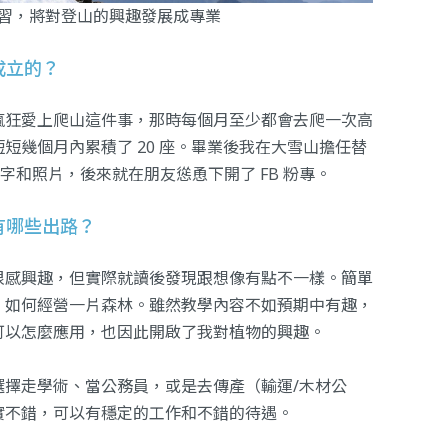
習，將對登山的興趣發展成專業
成立的？
瘋狂愛上爬山這件事，那時每個月至少都會去爬一次高
短幾個月內累積了 20 座。畢業後我在大雪山擔任替
文字和照片，後來就在朋友慫恿下開了 FB 粉專。
有哪些出路？
很感興趣，但實際就讀後發現跟想像有點不一樣。簡單
，如何經營一片森林。雖然教學內容不如預期中有趣，
可以怎麼應用，也因此開啟了我對植物的興趣。
多選擇走學術、當公務員，或是去傳產（輸運/木材公
實不錯，可以有穩定的工作和不錯的待遇。