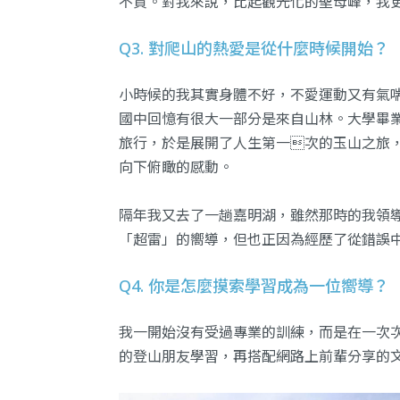
不貲。對我來說，比起觀光化的聖母峰，我更想
Q3. 對爬山的熱愛是從什麼時候開始？
小時候的我其實身體不好，不愛運動又有氣
國中回憶有很大一部分是來自山林。大學畢
旅行，於是展開了人生第一次的玉山之旅
向下俯瞰的感動。
隔年我又去了一趟嘉明湖，雖然那時的我領
「超雷」的嚮導，但也正因為經歷了從錯誤
Q4. 你是怎麼摸索學習成為一位嚮導？
我一開始沒有受過專業的訓練，而是在一次
的登山朋友學習，再搭配網路上前輩分享的