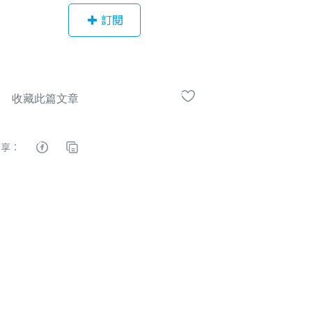
度。出身於散戶，瞭解散戶常見的投
訂閱
資問題，透過教學互動的過程持續推
廣投資理念
分享：