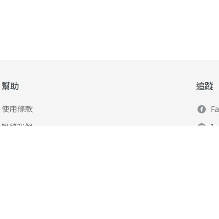
幫助
追蹤
使用條款
F
聯絡我們
I
165 全民防騙網
L
Y
Po