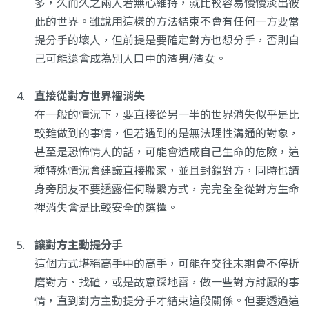
多，久而久之兩人若無心維持，就比較容易慢慢淡出彼
此的世界。雖說用這樣的方法結束不會有任何一方要當
提分手的壞人，但前提是要確定對方也想分手，否則自
己可能還會成為別人口中的渣男/渣女。
直接從對方世界裡消失
在一般的情況下，要直接從另一半的世界消失似乎是比
較難做到的事情，但若遇到的是無法理性溝通的對象，
甚至是恐怖情人的話，可能會造成自己生命的危險，這
種特殊情況會建議直接搬家，並且封鎖對方，同時也請
身旁朋友不要透露任何聯繫方式，完完全全從對方生命
裡消失會是比較安全的選擇。
讓對方主動提分手
這個方式堪稱高手中的高手，可能在交往末期會不停折
磨對方、找碴，或是故意踩地雷，做一些對方討厭的事
情，直到對方主動提分手才結束這段關係。但要透過這