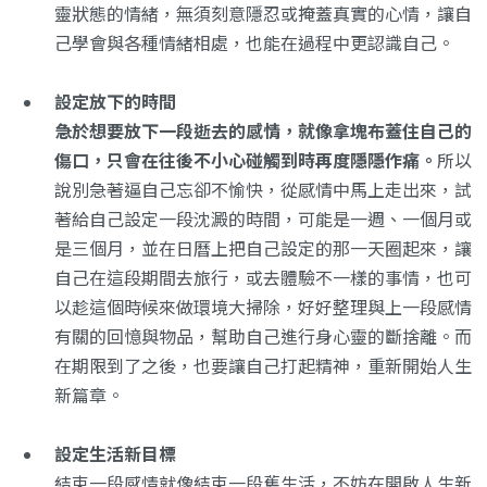
靈狀態的情緒，無須刻意隱忍或掩蓋真實的心情，讓自
己學會與各種情緒相處，也能在過程中更認識自己。
設定放下的時間
急於想要放下一段逝去的感情，就像拿塊布蓋住自己的
傷口，只會在往後不小心碰觸到時再度隱隱作痛。
所以
說別急著逼自己忘卻不愉快，從感情中馬上走出來，試
著給自己設定一段沈澱的時間，可能是一週、一個月或
是三個月，並在日曆上把自己設定的那一天圈起來，讓
自己在這段期間去旅行，或去體驗不一樣的事情，也可
以趁這個時候來做環境大掃除，好好整理與上一段感情
有關的回憶與物品，幫助自己進行身心靈的斷捨離。而
在期限到了之後，也要讓自己打起精神，重新開始人生
新篇章。
設定生活新目標
結束一段感情就像結束一段舊生活，不妨在開啟人生新