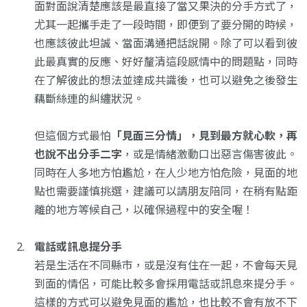
面對面說清楚應該是最直接了當又果決的分手方式了，
尤其一起攜手走了一段時間，即便到了要分開的時候，
也應該彼此坦誠、當面溝通把話說開。除了可以看到彼
此最真實的反應、好好釐清這段感情中的問題點，同時
在了解彼此的想法並達成共識後，也可以避免之後發生
藕斷絲連的糾纏狀況。
但這個方式最怕
「見面三分情」
，見到最方就心軟，再
也說不出分手二字
，或是情緒激動口出惡言傷害彼此。
同時在人多地方怕尷尬，在人少地方怕危險，見面的地
點也需要謹慎挑選，建議可以請朋友陪同，在稍有點距
離的地方等候自己，以確保過程中的安全喔！
電話或訊息提分手
若是生活在不同縣市，或是沒有住在一起，不會每天見
到面的情侶，可能比較多會採用電話或訊息來提分手。
這樣的方式可以避免見面的尷尬，也比較不會有放不下