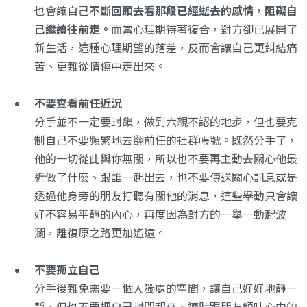
也會讓自己
不斷回頭去看那段已經逝去的感情，阻礙自
己繼續往前走。
而當心理期待著復合，對方卻已展開了
新生活，這種心理期望的落差，反而會讓自己更糾結痛
苦、更難從情傷中走出來。
不要查看前任近況
分手並不一定要封鎖，做到六親不認的地步，但也要克
制自己不要頻繁地去翻前任的社群帳號。既然分手了，
他的一切從此與你無關，所以也不要再主動去關心他最
近做了什麼、跟誰一起出去，也不要傳送關心訊息或是
透過他身旁的朋友打聽有關他的消息，這些舉動只會讓
好不容易平靜的內心，再度因為對方的一舉一動起波
瀾，離復原之路更加遙遠。
不要孤立自己
分手後難免需要一個人獨處的空間，讓自己好好地靜一