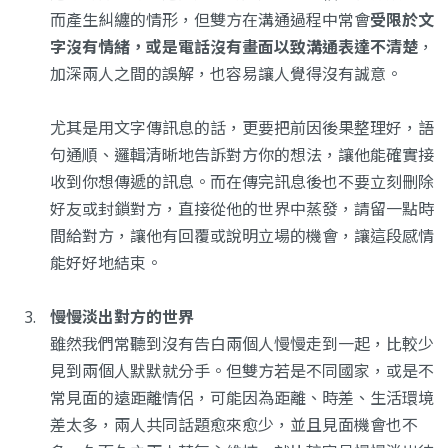
而產生糾纏的情形，但雙方在溝通過程中常會
受限於文
字沒有情緒，或是電話沒有畫面以致溝通表達不清楚
，
加深兩人之間的誤解，也容易讓人覺得沒有誠意。
尤其是用文字傳訊息的話，更要把前因後果整理好，語
句通順、邏輯清晰地告訴對方你的想法，讓他能確實接
收到你想傳遞的訊息。而在傳完訊息後也不要立刻刪除
好友或封鎖對方，直接從他的世界中蒸發，請留一點時
間給對方，讓他有回覆或說明立場的機會，讓這段感情
能好好地結束。
慢慢淡出對方的世界
雖然我們常聽到沒有告白兩個人慢慢走到一起，比較少
見到兩個人默默就分手。但雙方若是不同國家，或是不
常見面的遠距離情侶，可能因為距離、時差、生活環境
差太多，兩人共同話題愈來愈少，並且見面機會也不