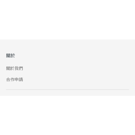
關於
關於我們
合作申請
幫助
使用條款
聯絡我們
165 全民防騙網