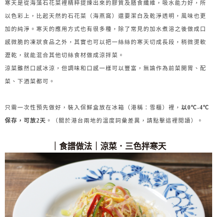
寒天是從海藻石花菜裡精粹提煉出來的膠質及膳食纖維，吸水能力好，所
以色彩上，比起天然的石花菜（海燕窩）還要潔白及乾淨透明，風味也更
加的純淨。寒天的應用方式也有很多種，除了常見的加水煮溶之後做成口
感微脆的凍狀食品之外，其實也可以把一絲絲的寒天切成長段，稍微燙軟
瀝乾，就能混合其他切絲食材做成涼拌菜。
涼菜雖然口感冰涼，但調味和口感一樣可以豐富，無論作為前菜開胃、配
菜、下酒菜都可。
只需一次性預先做好，裝入保鮮盒放在冰箱（港稱：雪櫃）裡，
以0℃-4℃
保存，可放2天
。（關於港台兩地的溫度詞彙差異，請點擊這裡閱讀）。
｜食譜做法｜涼菜．三色拌寒天