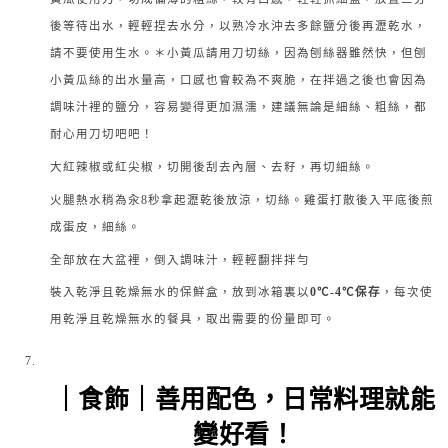
後等待出水，輕輕捏去水分，以熟冷水沖去多餘鹽分後再瀝乾水，
請不要使用生水。＊小黃瓜請用刀切絲，因為刨絲器雖然快，但刨
小黃瓜絲的出水量高，口感也會較為不爽脆，在拌過之後也會因為
調味汁裡的鹽分，容易變得更加濕濡，建議無論是細絲、粗絲，都
耐心用刀切吧吧！
大紅辣椒或紅尖椒，切開後刮去內層、去籽，再切細絲。
火腿熱水稍為汆8秒拿起瀝乾後放涼，切絲。雞蛋打散後入平底後煎
成蛋皮，細絲。
全部放在大盆裡，倒入調味汁，輕輕翻拌拌勻 
裝入乾淨且乾燥無水的保鮮盒，放到冰箱裏以
0℃-4℃保存
，每次使
用乾淨且乾燥無水的餐具，取出需要的份量即可。
｜食飾｜
善用配色，日常料理就能
變好看！