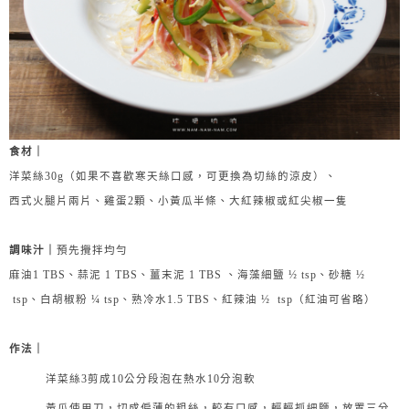
食材｜
洋菜絲30g（如果不喜歡寒天絲口感，可更換為切絲的涼皮）、
西式火腿片兩片、雞蛋2顆、小黃瓜半條、大紅辣椒或紅尖椒一隻
調味汁｜
預先攪拌均勻
麻油1 TBS、蒜泥 1 TBS、薑末泥 1 TBS 、海藻細鹽 ½ tsp、砂糖 ½ 
 tsp、白胡椒粉 ¼ tsp、熟冷水1.5 TBS、紅辣油 ½  tsp（紅油可省略）
作法｜
洋菜絲3剪成10公分段泡在熱水10分泡軟
黃瓜使用刀，切成偏薄的粗絲，較有口感，輕輕抓細鹽，放置三分