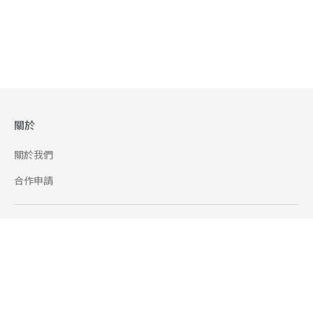
關於
關於我們
合作申請
幫助
使用條款
聯絡我們
165 全民防騙網