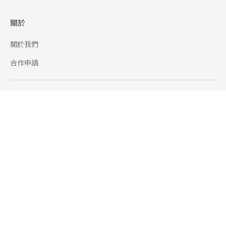
關於
關於我們
合作申請
幫助
使用條款
聯絡我們
165 全民防騙網
追蹤
Facebook