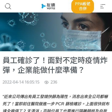
PPA帳號
合併
員工確診了！面對不定時疫情炸
彈，企業能做什麼準備？
2022-04-14 16:05:15
236
“近來公司傳出有員工發燒快篩為陽性，消息出來全公司都嚇
死了！當即前往醫院做進一步 PCR 篩檢確診。上面很快就布
達全廠停工 2 天清消，百餘位員工也要進行隔離篩檢及自我