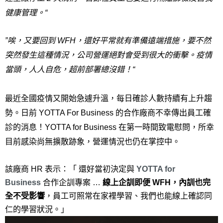
健康管理。“
”唉，又要回到 WFH，還好平常就有準備遠端措施，要不然
突然發生這種情況，公司營運絕對會受到很大的衝擊。疫情
當頭，人人自危，超前部署總沒錯！“
最近全國疫情又開始急遽升溫，每日確診人數持續有上升趨
勢。日前 YOTTA For Business 的合作廠商不幸傳出員工確
診的消息！YOTTA for Business 在第一時間致電慰問，所幸
目前感染尚無擴散跡象，營運情況也仍在掌控中。
該廠商 HR 表示：「 還好當初決定與
YOTTA for 
Business 
合作企訓專案 … 
線上企訓即便 WFH，內訓也完
全不受影響
，員工可照常在家裡學習、我們也能線上確認同
仁的學習狀況。」