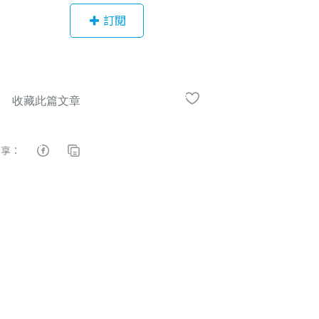
繪作品，適合初階到中階畫手 每個人
訂閱
都玩過著色本，徜徉在色彩所帶來的
美好記憶裡，卻有許多人因為造型畫
不好而對畫圖感到挫折甚至放棄，這
堂課是先從老師提供線稿，教大家如
何用電繪上色畫出水彩質感，重新喜
歡畫圖，慢慢熟悉工具、畫法，再進
階到可以自己創作。 讓零基礎的人也
分享：
輕鬆可以上手建立畫畫的信心。專心
投入畫圖是一件幸福的事，邀請大家
一起進入繪畫的世界。