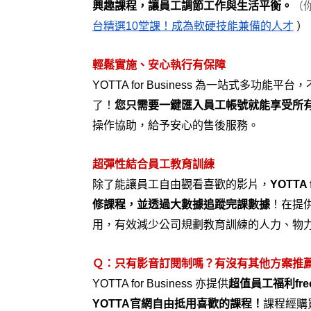
興趣課程，讓員工調節工作與生活平衡。
（
台精選10堂課！成為軟硬技能兼備的人才
 ）
輕鬆實施、安心執行有保障
YOTTA for Business 為一站式多
了！
您只需要一鍵匯入員工帳號就能享受所
操作協助，給予安心的售後服務。
超彈性結合員工教育訓練
除了能讓員工自由觀看喜歡的影片，
YOTT
修課程，並透過大數據追蹤完課數據
！在提
用，有效減少公司規劃教育訓練的人力、物
Ｑ：只有影音訂閱制嗎？有沒有其他方案推
YOTTA for Business 亦提供
超值員工福利fre
YOTTA官網自由抵用喜歡的課程！
課程經購