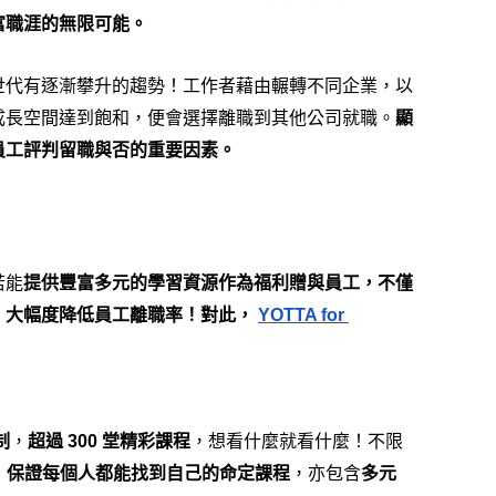
富職涯的無限可能。
世代有逐漸攀升的趨勢！工作者藉由輾轉不同企業，以
成長空間達到飽和，便會選擇離職到其他公司就職。
顯
員工評判留職與否的重要因素。
若能
提供豐富多元的學習資源作為福利贈與員工，不僅
大幅度降低員工離職率！對此， 
YOTTA for 
制
，
超過 300 堂精彩課程
，想看什麼就看什麼！不限
域，保證每個人都能找到自己的命定課程
，亦包含
多元