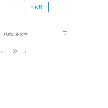
放大量帳號、選課看到飽的訂閱制，
訂閱
內有 400 堂以上的線上學習資源，廣
納 5 大領域：職場商業、設計剪輯、
程式數據、語言應用、生活藝術類等
多元化課程，培養同仁成為自主、開
創、跨域的優秀人才。無論是作為內
訓自學或是福利方案，相信 YOTTA f
or Business 企訓平台的訂閱制線上
分享：
學習模式，都將成為企業、機關、學
校的最佳選擇。 歡迎企業主申請免費
試用：https://business.yottau.com.t
w/home 除此之外，YOTTA for Busi
ness 也提供予企業端 5 種教育訓練方
案：單堂課程團購、課程影片授權、
混成培訓規劃、實體派訓服務、員工
福利free券等等。致力於為企業培育
潛力人才，全方位打造職場競爭力。