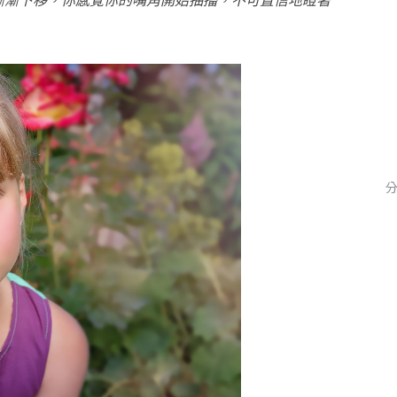
漸漸下移，你感覺你的嘴角開始抽搐，不可置信地瞪著