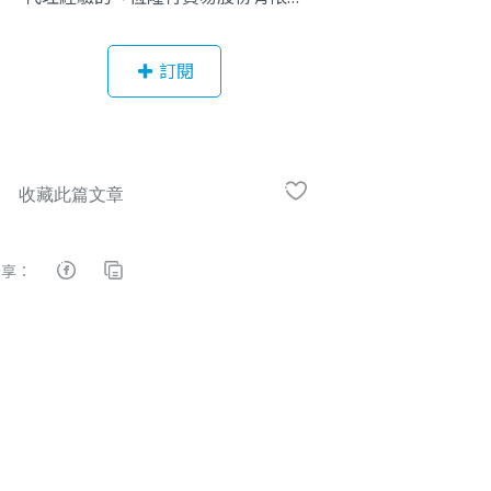
司」所建立。除了引進歐美、日本知
名品牌如Dyson、百靈Braun、Sodas
訂閱
tream…之外，恆隆行更跳脫傳統代理
商角色，藉由HENGSTYLE平台，以
生活者的角度，關注人們所關注的事
物與細節，緊盯全球生活潮流，展現
創新提案，帶給消費者更便利更多元
的生活型態。
分享：