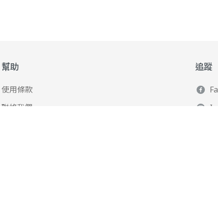
幫助
追蹤
使用條款
F
聯絡我們
I
165 全民防騙網
L
Y
Po