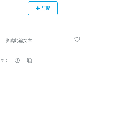
據 辨別一些市場上很複雜的資料把他
訂閱
們變成交易策略設計交易策略是我比
較強項的部分每年績效40%
分享：