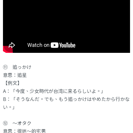
⑪ 追っかけ
意思：追星
【例文】
A：「今度、少女時代が台湾に来るらしいよ。」
B：「そうなんだ。でも、もう追っかけはやめたから行かな
い。」
⑫ ～オタク
意思：很迷～的宅男