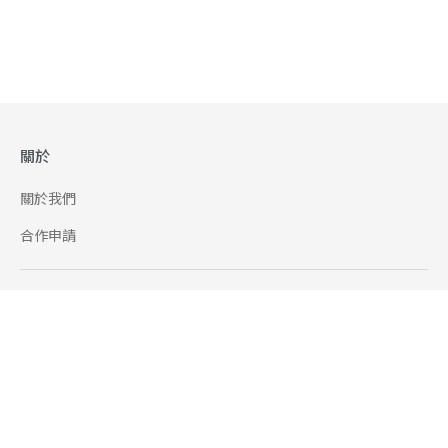
關於
關於我們
合作申請
幫助
使用條款
聯絡我們
165 全民防騙網