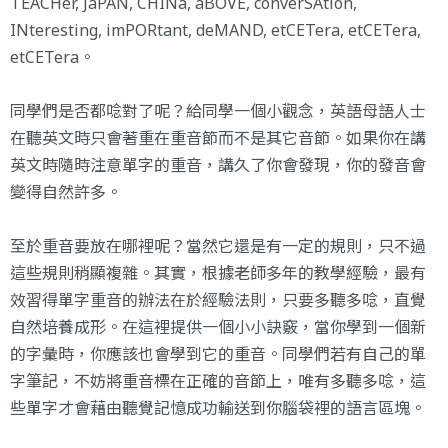
TEACHer, JaPAN, CHINa, aBOVE, converSAtion,
INteresting, imPORtant, deMAND, etCETera, etCETera,
etCETera。
同學們是否都唸對了呢？給同學一個小觀念，英語母語人士
在聽英文時只會著重在重音節而不是其它音節。如果你在講
英文時隨時注意單字的重音，講久了你會發現，你的發音會
變得自然許多。
至於重音要放在哪裡呢？當然它還是有一定的規則，只不過
這些規則稍顯複雜。其實，根據老師多年的教學經驗，最有
效習得單字重音的辦法在於經驗法則，只要多聽多唸，直覺
自然培養成形。在這裡提供一個小小訣竅，當你學到一個新
的字彙時，你應該也會學到它的重音。同學們若有自己的單
字筆記，不妨將重音標在正確的音節上，唯有多聽多唸，這
些單字才會藉由聽覺記憶成功輸送到你腦袋裡的語言區塊。