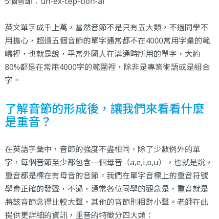
5個音節：un-ex-cep-tion-al
英文單字成千上萬，當然音節不是只有五大類，不過同學不
用擔心，超過五個音節的單字通常都不在4000常用字彙的範
疇裡，也就是說，平常外國人在溝通時所用的單字，大約
80%都是在常用4000字的範圍裡，除非是專業術語或是組合
字。
了解音節的形成後，讓我們來看看什麼
是重音？
在英語字彙中，音節的強度不盡相同，除了少數例外的單
字，每個音節至少都包含一個母音（a,e,i,o,u），也就是說，
重音都是標在有母音的音節。我們在單字音標上的重音符號
學會正確的發聲，不過，通常各位同學的觀念是，重音就是
將該音節念得比較大聲，其他的音節則相對小聲。老師在此
提供更詳細的資訊，重音的特徵分四大類：