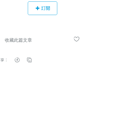
年多的時間內，將自己的資產，翻成7
訂閱
00多萬元。現在我會把這一切都分享
給大家...
分享：