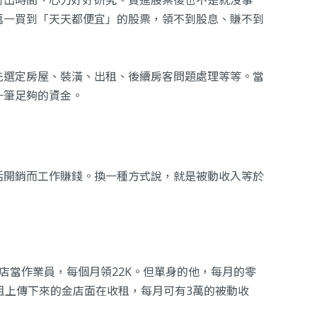
付出時間、心力好好研究。買進股票後也不是就沒事
萬一買到「天天都便宜」的股票，領不到股息、賺不到
先選定房屋、裝潢、出租、後續房客問題處理等等。當
一筆足夠的資金。
活開銷而工作賺錢。換一種方式說，就是被動收入等於
店當作業員，每個月領22K。但單身的他，每月的零
祖上傳下來的金店面在收租，每月可有3萬的被動收