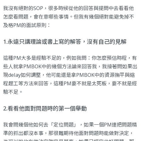
我沒有絕對的SOP，很多時候從他的回答與提問中去看看他
怎麼看問題，會在意哪些事情。但我有幾個絕對能避免掉不
及格PM的面試原則：
1.永遠只講理論或書上寫的解答，沒有自己的見解
這種PM大多是經驗不足的，例如我問：你怎麼預估時程，有
些人就拿
PMBOK
中的幾個方法論來回答我，我接著問如果出
現delay如何調整，他可能還是拿PMBOK中的資源撫平與縮
程趕工等方法來回答，這種PM要不就是太死板，要不就是經
驗不足。
2.看看他面對問題時的第一個舉動
我會問幾個他如何去「定位問題」，如果一個PM連把問題精
準的抓出都沒本事，那很難期待他面對問題時能做對決定，