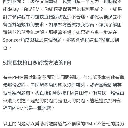
例如我問：「現在有個專案，我要刪減一半人力，但時程不
能delay，你是PM，你如何確保專案能順利完成？」，如果
對方覺得我在刁難或直接跟我說這不合理，那代表他過去不
曾面對過類似的要求，如果對方嘗試跟我協商，讓我了解困
難點並希望我能諒解，那還算不錯；如果對方進一步站在
Sponsor角度跟我談這個問題，那我會覺得這個PM更加到
位。
5.擅長找藉口多於找方法的PM
有些PM在面試時當我問到某個問題時，他告訴我本來他有準
備那份資料，但因諸多原因所以沒有帶來，或者當我問到某
個專案問題時，我直接挑明這是PM責任時，他會找一堆理由
來跟我說這不是她的問題而是他人的問題，這種擅長找外部
歸因的PM也是一種地雷。
以上的問題可以幫助我避開極為不稱職的PM，不管他的能力