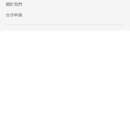
關於我們
合作申請
幫助
使用條款
聯絡我們
165 全民防騙網
追蹤
Facebook
Instagram
Line@