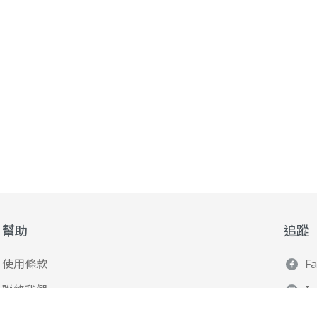
幫助
追蹤
使用條款
F
聯絡我們
I
165 全民防騙網
L