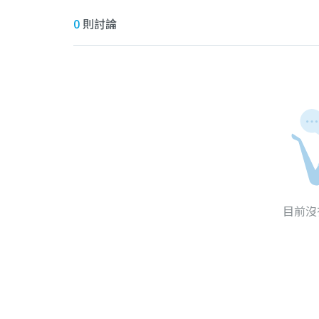
0
則討論
目前沒