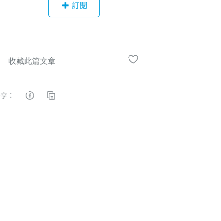
訂閱
講師。著作有：【第一次建築設計就
上手】、【阿貴建築師的速寫手
札】、【生活的風景】、【手繪，一
種設計思考的途徑】、【城市速寫】
等五本創作教學書籍。通過建築師、
都市計畫技師等兩項國家專業技術高
考及格。現任曹登貴建築師事務所負
分享：
責人、禾墨室內設計總監。擅長建築
設計、室內設計以及圖像思考與圖像
溝通。喜歡和學生分享畫圖溝通的方
法，歡迎和我一起學習速寫，走進設
計速寫手繪的領域。