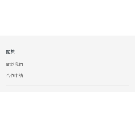
關於
關於我們
合作申請
幫助
使用條款
聯絡我們
165 全民防騙網