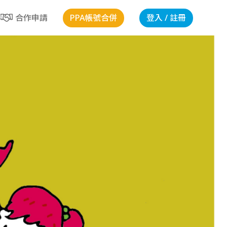
PPA帳號合併
登入 / 註冊
合作申請