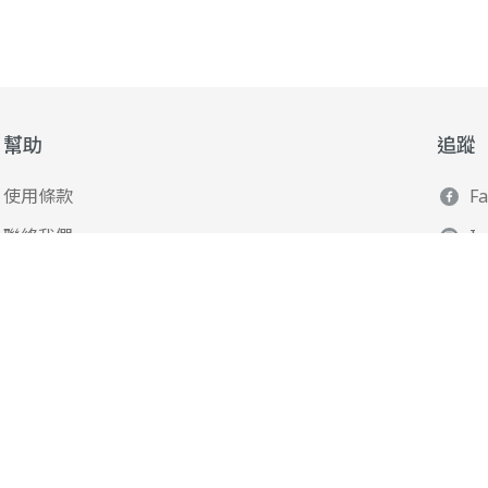
幫助
追蹤
使用條款
F
聯絡我們
I
165 全民防騙網
L
Y
Po