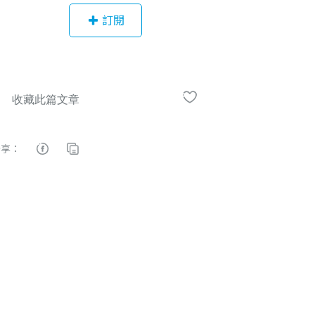
局、台灣國立美術館、沖繩伊藤園、
訂閱
日本Loft百貨、奧美廣告、華納音樂...
等。是喜歡跨領域的創作者
分享：