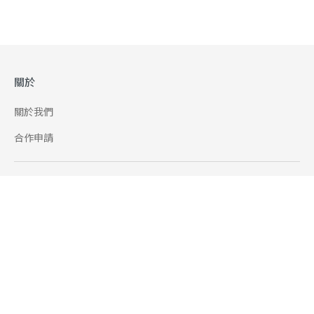
關於
關於我們
合作申請
幫助
使用條款
聯絡我們
165 全民防騙網