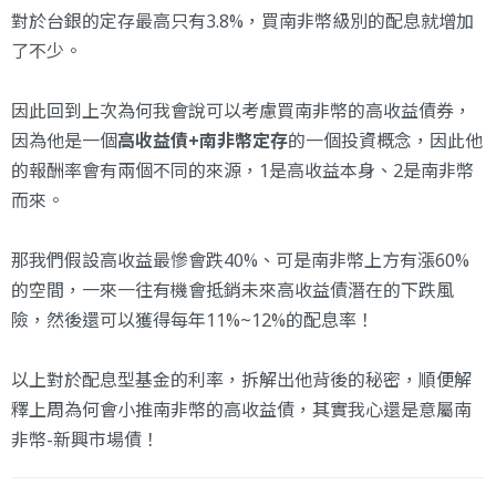
對於台銀的定存最高只有3.8%，買南非幣級別的配息就增加
了不少。
因此回到上次為何我會說可以考慮買南非幣的高收益債券，
因為他是一個
高收益債+南非幣定存
的一個投資概念，因此他
的報酬率會有兩個不同的來源，1是高收益本身、2是南非幣
而來。
那我們假設高收益最慘會跌40%、可是南非幣上方有漲60%
的空間，一來一往有機會抵銷未來高收益債潛在的下跌風
險，然後還可以獲得每年11%~12%的配息率！
以上對於配息型基金的利率，拆解出他背後的秘密，順便解
釋上周為何會小推南非幣的高收益債，其實我心還是意屬南
非幣-新興市場債！