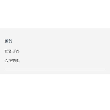
關於
關於我們
合作申請
幫助
使用條款
聯絡我們
165 全民防騙網