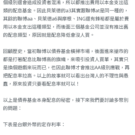
個級別還會造成投資者混淆，所以都推出費用以本金支出這
類的配息基金。因此貝萊德的a3其實跟聯博at是同一種的，
其餘的聯博aa、貝萊德a6與摩根、ING還有鋒裕都是屬於費
用以本金支出這種類型，而後面三個基金公司並沒有推出舊
的配息類型，原因就是配息降低會沒人買。
回顧歷史，當初聯博以債券基金橫掃市場，後面進來搶市的
都是打著配息比聯博高的旗幟，來吸引投資人買單，其實只
是換個遊戲來玩而已，也因此聯博才會推出AA級別應戰，再
把配息率拉高。以上的故事就可以看出台灣人的不理性與愚
蠢，原來投資只要看配息率就可以！
以上是債券基金本身配息的秘密，接下來我們要討論多幣別
的問題：
下表是
台銀外幣
的定存利率：