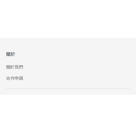
關於
關於我們
合作申請
幫助
使用條款
聯絡我們
165 全民防騙網