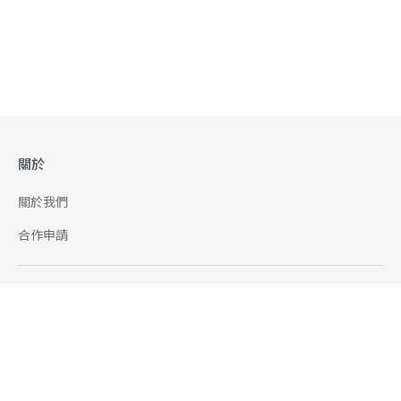
關於
關於我們
合作申請
幫助
使用條款
聯絡我們
165 全民防騙網