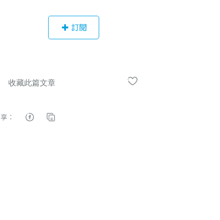
作了2年, 當國法國老師7年. 現在在家
接案子, 主要是翻譯,插畫 也繼續當法
訂閱
文老師. 順便開了FB粉絲團分享台灣生
活.
分享：