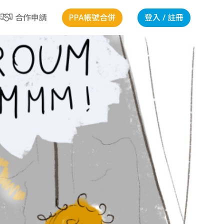
PPA帳號合併
登入 / 註冊
合作申請