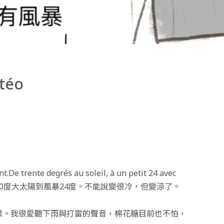
téo
.De trente degrés au soleil, à un petit 24 avec
變去，從30度大太陽到風暴24度。不能說變很冷，但變涼了。
樣。我很愛聽下雨與打雷的聲音，棉花糖目前也不怕，