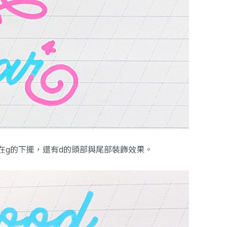
用在g的下擺，還有d的頭部與尾部裝飾效果。