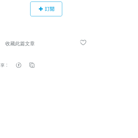
來，已舉辦了數千場實體課程，致力
訂閱
於推廣英文書法與手寫藝術字的美
學，是港台地區最知名的英文書法教
學社群之一。我們不僅分享書法技
巧，還透過精心設計的課程，帶領愛
好者們體驗筆尖流轉中的藝術樂趣，
讓每一次書寫都成為一種享受，感受
手寫藝術帶來的心靈愉悅與滿足。
分享：