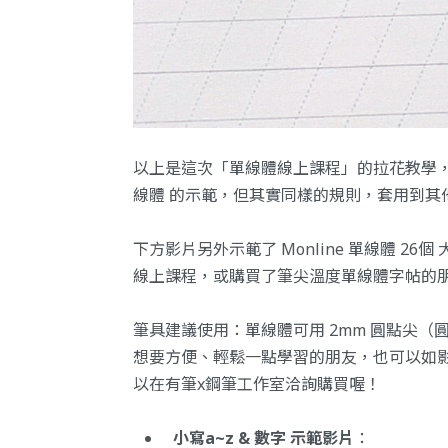
以上是這次「單線體線上課程」的拉花教學
線體 的示範，但其實同樣的規則，套用到其
下方影片另外示範了 Monline 單線體 2
線上課程
，或購買了筆尖溫度
單線體字帖
的
筆具建議使用：單線體可用 2mm 圓點尖
想要方便、輕鬆一點學習的朋友，也可以如影片使用
以在有筆x鋼筆工作室洽詢購買喔！
小寫a~z & 數字 示範影片
：