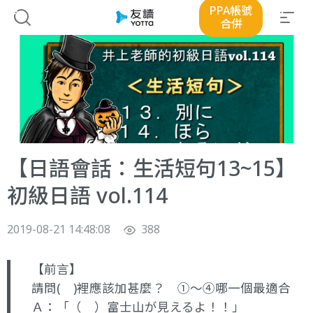
PPA帳號
合併
【日語會話：生活短句13~15】
初級日語 vol.114
2019-08-21 14:48:08
388
【前言】
請問( )裡應該加甚麼？ ①～④哪一個最適合
Ａ：「（ ）富士山が見えるよ！！」