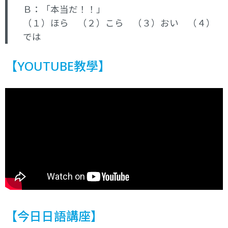
Ｂ：「本当だ！！」
（１）ほら （２）こら （３）おい （４）
では
【YOUTUBE教學】
【今日日語講座】