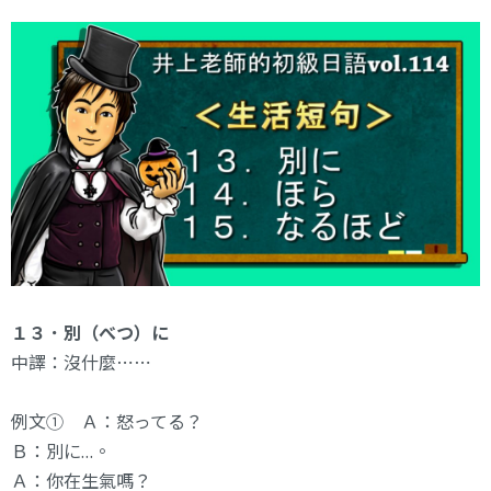
１３．別（べつ）に
中譯：沒什麼⋯⋯
例文① Ａ：怒ってる？
Ｂ：別に…。
Ａ：你在生氣嗎？