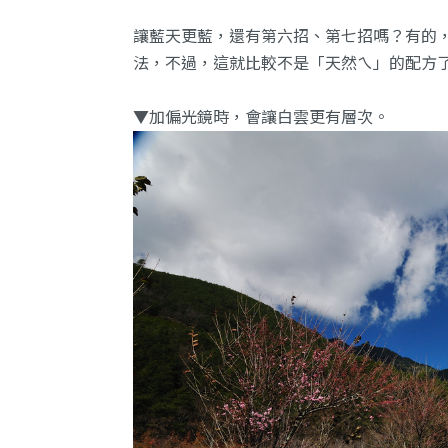
讓藍天更藍，還有第六招、第七招嗎？有的
法，不過，這就比較不是「天然ㄟ」的配方
▼加偏光鏡時，會讓白雲更有層次。