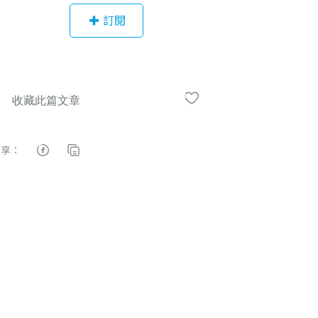
攝影相關資訊。 與Lightroom相關的
訂閱
暢銷著作有： Lightroom Classic CC
魅力人像修圖 Lightroom 6魅力人像
修圖 Lightroom終極超越之道 Lightr
oom 5魅力人像修圖 Lightroom 5風
景寫真的奧祕 其他著作清單：http://
bit.ly/2Ggfzgc 2016-2017 全省超過6
0場巡迴講座，主要講題為： 達芬奇
分享：
微電影調光調色一日實務班 Lightroo
m終極進階修圖及電影調色一日班 Lig
htroom修圖達人一日實務班 Lightro
om風景修圖一日基礎班 日系風格人
像專修班 閃燈用光實戰班