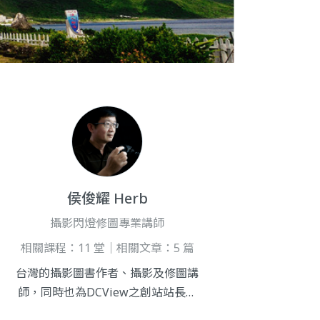
侯俊耀 Herb
攝影閃燈修圖專業講師
相關課程：11 堂｜相關文章：5 篇
台灣的攝影圖書作者、攝影及修圖講
師，同時也為DCView之創站站長，
於台灣攝影風氣剛起步時，分享許多