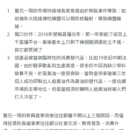
曇花一現的市場快速增長常常是由於熱點事件導致：如
前幾年大陸謠傳吃碘鹽可以預防核輻射，導致碘鹽瘋
搶。
風口炒作：2016年號稱直播元年，那一年新創了成百上
千直播平台，最後基本上只剩下幾個龍頭還屹立不搖，
其它都死絕了
該產品被當做臨時性的消費替代品：比如19世紀中期法
國，由於戰爭動亂和生產衰退，很多奶牛因為缺少草料
營養不良，於是黃油一度很奇缺，當時皇帝拿破崙三世
招人成功研製出人造黃油作為黃油的替代品，一度佔據
市場的主導地位，但是當經濟好轉時人造黃油就被人們
打入冷宮了。
曇花一現的新興產業背後往往都離不開以上三個原因，而值
得投資的長遠事業往往都以社會交流、教育普及、消費升