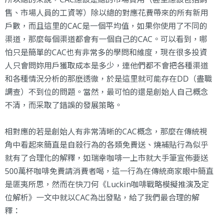
售、市場人員的工資等）除以總的對應花費帶來的所有新用
戶數，而且這里的CAC是一個平均值，如果你使用了不同的
渠道，那麼每個渠道都會有一個自己的CAC。可以看到，哪
怕只是簡單的CAC也有非常多的學問和維度，現在很多投資
人只會問妳用戶獲取成本是多少，連他們都不會把各種渠道
和各種情況分析的那麽透徹，於是這里就可能存在DD（盡職
調查）不到位的問題。當然，最可怕的還是創始人自己概念
不清，而采取了錯誤的發展策略。
相對應的若是創始人有非常清晰的CAC概念，那麼在傳統視
角中看起來簡直是自殺行為的各類免費送、燒補貼行為似乎
就有了合理化的解釋，如瑞幸咖啡一上市就大手筆宣佈要送
500萬杯咖啡免費請消費者喝，這一行為在傳統商家眼中簡直
是匪夷所思，然而在快刀何《Luckin咖啡戰略模擬推演及定
位解析》一文中就以CAC為出發點，給了我們最合理的解
釋：