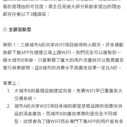
看的是理由的可信度。黑主任見過大部分新創家提出的理由
都存在著以下3種誤區：
① 主觀盲斷型
案例 1：三線城市A的共享WIFI項目做得熱火朝天，許多通勤
族都下載APP在捷運公車上蹭WIFI，我們完全可以複製到一
線大城市B來做，只要累積了龐大的用戶流量就可以售賣廣告
進行商業變現，且B城市的消費水平高廣告效果一定比A好。
事實上：
大城市B的基礎設施建設完善，免費WIFI早已覆蓋各大
交通系統。
城市A的共享WIFI項目承接的都是草根品牌的低價快消
品的清倉廣告，而城市B的廣告業務則是完全不同類
型，試想會為了蹭WIFI而去專門下載APP的用戶能有多