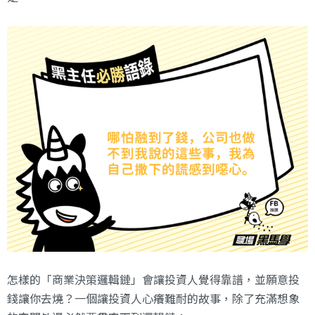
怎樣的「商業決策邏輯鏈」會讓投資人覺得靠譜，並願意投
錢讓你去燒？一個讓投資人心癢難耐的故事，除了充滿想象