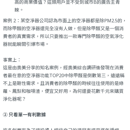
高的商業價值？這類用戶並不受到城市B的廣告主青
睞。
案例 2：某空凈器公司認為市面上的空凈器都是除PM2.5的，
而除甲醛的空凈器還完全沒有人做，但是除甲醛又是一個消
費者的真實需求，所以只要推出一款專門除甲醛的空氣淨化
器就能瞬間引爆市場。
事實上：
這是由奧美分享的知名案例，經奧美綜合調研後發現在消費
者最在意的空凈器功能TOP20中除甲醛是倒數第三，遠遠稱
不上是剛性需求。且消費者的除甲醛的時候往往使用的是綠
蘿、鳳梨和咖啡渣，便宜又好用，為何還要花數千元來購買
淨化器呢？
② 只看單一有利數據