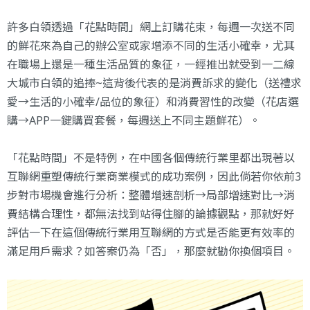
許多白領透過「花點時間」網上訂購花束，每週一次送不同
的鮮花來為自己的辦公室或家增添不同的生活小確幸，尤其
在職場上還是一種生活品質的象征，一經推出就受到一二線
大城市白領的追捧~這背後代表的是消費訴求的變化（送禮求
愛→生活的小確幸/品位的象征）和消費習性的改變（花店選
購→APP一鍵購買套餐，每週送上不同主題鮮花）。
「花點時間」不是特例，在中國各個傳統行業里都出現著以
互聯網重塑傳統行業商業模式的成功案例，因此倘若你依前3
步對市場機會進行分析：整體增速剖析→局部增速對比→消
費結構合理性，都無法找到站得住腳的論據觀點，那就好好
評估一下在這個傳統行業用互聯網的方式是否能更有效率的
滿足用戶需求？如答案仍為「否」，那麼就勸你換個項目。