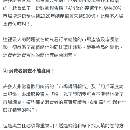
許多創業家為了讓投資人相信自己的項目市場是逐年遞增
的，就會拿了一份數據報告稱「A行業的產值年均增長20%，
市場增速快預估到2020年總產值會來到500億，此時不入場
更待何時啊！」
這裡最大的問題就在於只看行業總體的市場產值及增長態
勢，卻忽略了產值變化的同比環比趨勢、競爭格局的變化、
消費者消費習性的變化等綜合因素。
③ 消費者調查不能亂用！
許多人非常喜歡用所謂的「市場調研報告」及「用戶深度訪
談記錄」來說服投資人「嘿！為了證明我所言不假特地做了
市場調查，這些都是消費者的真實反饋哦~看到這些你還有什
麼好猶豫的呢？」
但是黑主任必須鄭重聲明！透過網絡和線下找人填問卷的方