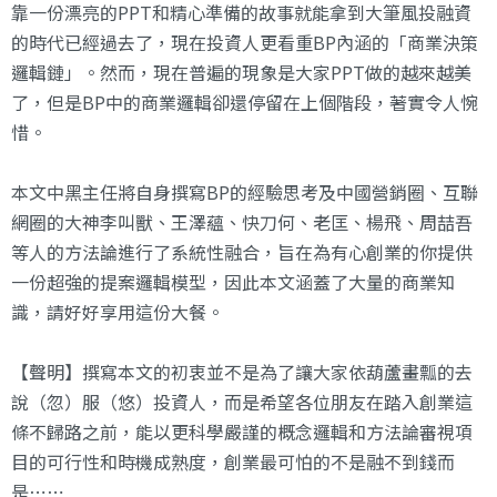
靠一份漂亮的PPT和精心準備的故事就能拿到大筆風投融資
的時代已經過去了，現在投資人更看重BP內涵的「商業決策
邏輯鏈」。然而，現在普遍的現象是大家PPT做的越來越美
了，但是BP中的商業邏輯卻還停留在上個階段，著實令人惋
惜。
本文中黑主任將自身撰寫BP的經驗思考及中國營銷圈、互聯
網圈的大神李叫獸、王澤蘊、快刀何、老匡、楊飛、周喆吾
等人的方法論進行了系統性融合，旨在為有心創業的你提供
一份超強的提案邏輯模型，因此本文涵蓋了大量的商業知
識，請好好享用這份大餐。
【聲明】撰寫本文的初衷並不是為了讓大家依葫蘆畫瓢的去
說（忽）服（悠）投資人，而是希望各位朋友在踏入創業這
條不歸路之前，能以更科學嚴謹的概念邏輯和方法論審視項
目的可行性和時機成熟度，創業最可怕的不是融不到錢而
是⋯⋯