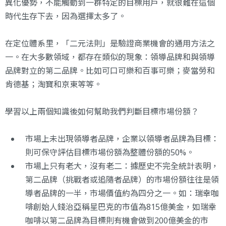
異化優勢，不能觸動到一群特定的目標用戶，就很難在這個
時代生存下去，因為選擇太多了。
在定位體系里，「二元法則」是驗證商業機會的通用方法之
一。在大多數領域，都存在類似的現象：領導品牌和與領導
品牌對立的第二品牌。比如可口可樂和百事可樂；麥當勞和
肯德基；淘寶和京東等等。
學習以上兩個知識後如何幫助我們判斷目標市場份額？
市場上未出現領導者品牌，企業以領導者品牌為目標：
則可保守評估目標市場份額為整體份額的50%。
市場上只有老大，沒有老二：據歷史不完全統計表明，
第二品牌（挑戰者或追隨者品牌）的市場份額往往是領
導者品牌的一半，市場價值約為四分之一。如：瑞幸咖
啡創始人錢治亞稱星巴克的市值為815億美金，如瑞幸
咖啡以第二品牌為目標則有機會做到200億美金的市