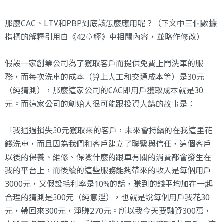
那麼CAC、LTV和PBP到底該怎麼應用呢？（下文中三個數據
指標的解釋引用自《42章經》中相關內容，並略作修改）
假設一家創業公司為了獲取客戶而提供免費上門洗車的服
務，而每次洗車的成本（算上人工和交通成本等）是30元
（純猜測），那麼這家公司的CAC即用戶獲取成本就是30
元。而這家公司的創始人很可能跟投資人講的故事是：
「我通過損失30元獲取來的客戶，未來會持續的在我這里花
錢洗車，而且因為我們和客戶建立了聯繫與信任，這個客戶
以後的保養、維修、保險什麼的跟車有關的消費都會發生在
我的平台上，而後續的這些服務能夠帶來的收入是每個用戶
3000元，又假設毛利率是10%的話，賺到的錢平均加在一起
合理的猜測是300元（純意淫），也就是說每個用戶我花30
元，帶回來300元，淨賺270元。所以我今天要融資300萬，