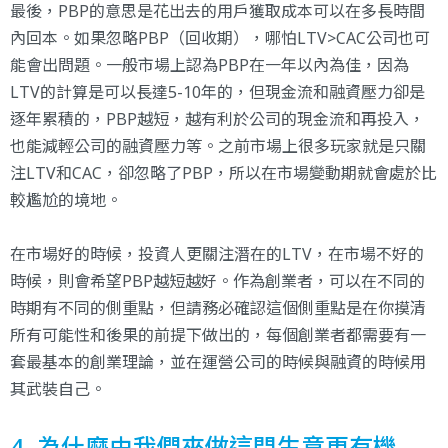
最後，PBP的意思是花出去的用戶獲取成本可以在多長時間
內回本。如果忽略PBP（回收期），哪怕LTV>CAC公司也可
能會出問題。一般市場上認為PBP在一年以內為佳，因為
LTV的計算是可以長達5-10年的，但現金流和融資壓力卻是
逐年累積的，PBP越短，越有利於公司的現金流和再投入，
也能減輕公司的融資壓力等。之前市場上很多玩家就是只關
注LTV和CAC，卻忽略了PBP，所以在市場變動期就會處於比
較尷尬的境地。
在市場好的時候，投資人更關注潛在的LTV，在市場不好的
時候，則會希望PBP越短越好。作為創業者，可以在不同的
時期有不同的側重點，但請務必確認這個側重點是在你摸清
所有可能性和後果的前提下做出的，每個創業者都需要有一
套最基本的創業理論，並在運營公司的時候與融資的時候用
其武裝自己。
4. 為什麼由我們來做這門生意更有機