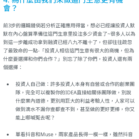
會？
前3步的邏輯鏈倘若分析正確應用得當，想必已經讓投資人默
默在內心盤算準備往這門生意里投注多少資金了~很多人以為
到這一步離成功拿到融資已經八九不離十了，但卻往往疏忽
了最致命的一點-「投資人相信這門生意有很大的商機，但為
什麼要選擇和你們合作？」別忘了除了你們，投資人還有兩
個選擇：
投資人自己做：許多投資人本身有自營或合作的創業團
隊，完全可以複製你的IDEA直接給關係團隊做，別說
什麼業內道德，更別用巨大的利益考驗人性，人家可以
做到滴水不漏你查都查不到，甚至做的更好更棒，你又
能上哪喊冤去呢？
單看抖音和Muse，兩家產品長得一模一樣，雖然抖音