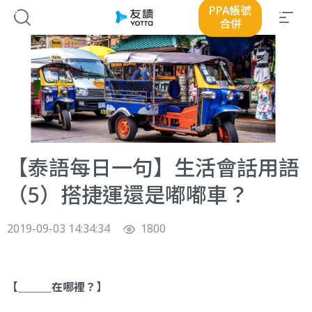
PPA帳號
合併
【泰語每日一句】生活會話用語
（5）搭捷運還是嘟嘟車？
2019-09-03 14:34:34
1800
【＿＿＿在哪裡？】