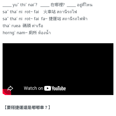
_____ yuˇ thiˋ naiˊ? _____ 在哪裡? _____ อยู่ที่ไหน
saˇ thaˊ ni rot~ fai 火車站 สถานีรถไฟ
saˇ thaˊ ni rot~ fai fa~ 捷運站 สถานีรถไฟฟ้า
thaˋ ruea 碼頭 ท่าเรือ
horngˋ nam~ 廁所 ห้องน้ำ
【要搭捷運還是嘟嘟車？】