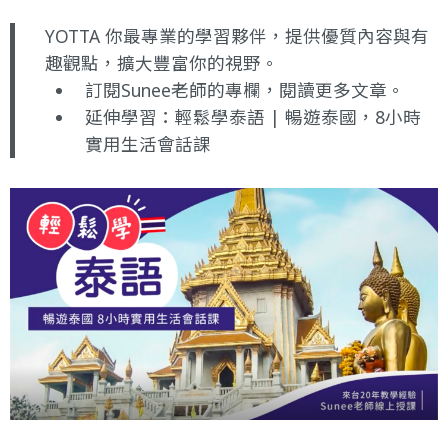
YOTTA 你最專業的學習夥伴，提供優質內容與有
趣觀點，擴大豐富你的視野。
訂閱Sunee老師的專欄
，閱讀更多文章。
延伸學習：
輕鬆學泰語 | 暢遊泰國，8小時
實用生活會話課