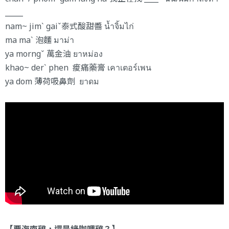
_____
nam~ jimˋ gaiˇ泰式酸甜醬 น้ำจิ้มไก่
ma maˋ 泡麵 มาม่า
ya morngˇ 萬金油 ยาหม่อง
khao~ derˋ phen 痠痛藥膏 เคาเตอร์เพน
ya dom 薄荷吸鼻劑 ยาดม