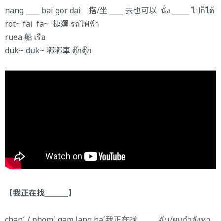
nang ____ bai gor dai 搭/坐 ____ 去也可以 นั่ง _____ ไปก็ได้
rot~ fai fa~ 捷運 รถไฟฟ้า
ruea 船 เรือ
duk~ duk~ 嘟嘟車 ตุ๊กตุ๊ก
【我正在找＿＿＿】
chanˊ / phomˊ gam lang haˊ我正在找 ____ ฉัน/ผมกำลังหา