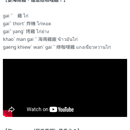
【要海南雞，還是綠咖哩雞？】
gai ˇ 雞 ไก่
gaiˇ thortˋ 炸機 ไก่ทอด
gaiˇ yangˋ 烤雞 ไก่ย่าง
khaoˋ man gai ˇ 海南雞飯 ข้าวมันไก่
gaeng khiewˊ wanˊ gai ˇ 綠咖哩雞 แกงเขียวหวานไก่