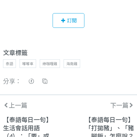
訂閱
文章標籤
泰語
嘟嘟車
綠咖喱雞
海南雞
分享：
上一篇
下一篇
【泰語每日一句】
【泰語每日一句】
生活會話用語
「打拋豬」、「豬
（4）：「要」或
腳飯」怎麼說？