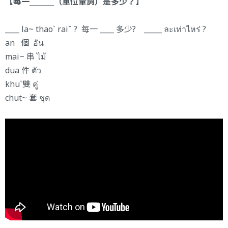
【每一＿＿＿（單位量詞）是多少？】
____ la~ thaoˋ raiˇ ? 每一 ____ 多少? _____ ละเท่าไหร่ ?
an 個 อัน
mai~ 串 ไม้
dua 件 ตัว
khuˋ雙 คู่
chut~ 套 ชุด