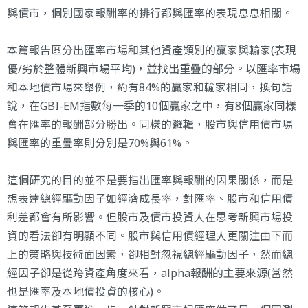
與債市，個別國家報酬率的排行都與匯率的表現息息相關。
本篇報告區分出匯率市場和其他資產類別的贏家與輸家(表現
優/劣於整體新興市場平均)，並找出重疊的部分。以匯率市場
和本地債市場來舉例，約有84%的贏家和輸家相同，換句話
說，在GBI-EM指數每一季的10個贏家之中，有8個贏家同樣
會在匯率的報酬部分勝出。同樣的邏輯，股市與信用債市場
與匯率的重疊率則分別是70%與61%。
這個研究的目的並不是要指出匯率與報酬的因果關係，而是
想表達總經驅動因子如經濟成長率，對匯率、股市和信用債
利差都會有所影響。但股市及債市投資人在思考新興市場投
資的看法卻有明顯不同。股市與信用債經理人更關注由下而
上的策略與技術面因素，卻相對忽視總經驅動因子，然而總
經因子卻是從跨資產角度來看，
alpha報酬
的主要來源(當然
也是匯率及本地債投資的核心)。