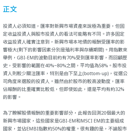
正文
投資人必須知道，匯率對新興市場資產來說極為重要，但固
定收益投資人與股市投資人的看法可能略有不同。許多固定
收益投資人確實注意到，新興市場本地債的報酬受匯率的影
響極大(剩下的影響因素分別是殖利率與存續期間)。用指數來
舉例，GBI-EM的波動目前約有70%受到匯率影響，而回顧歷
史，受影響的範圍在40%~80%之間，平均值為58%。股市投
資人則較少關注匯率，特別是由下至上(bottom-up)，從選公
司角度來選股的投資人。雖然由於股市的較高波動度，匯率
佔報酬的比重確實比較低，但即使如此，還是平均有約32%
的影響。
為了瞭解股債報酬的重要影響部分，此報告回測20個最大的
新興市場國家，這些國家是GBI-EM和MSCI EM的主要組成
國家，並佔EMBI指數約50%的權重。很有趣的是，不論股市