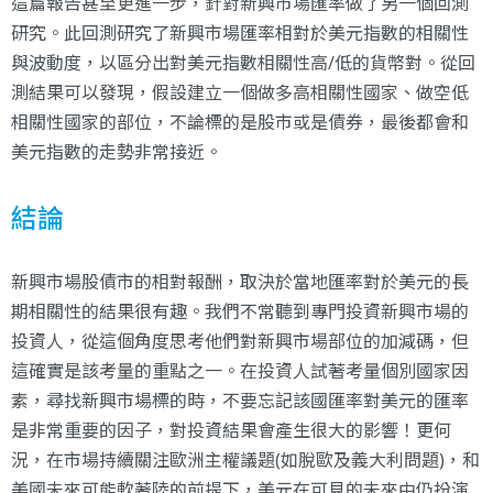
這篇報告甚至更進一步，針對新興市場匯率做了另一個回測
研究。此回測研究了新興市場匯率相對於美元指數的相關性
與波動度，以區分出對美元指數相關性高/低的貨幣對。從回
測結果可以發現，假設建立一個做多高相關性國家、做空低
相關性國家的部位，不論標的是股市或是債券，最後都會和
美元指數的走勢非常接近。
結論
新興市場股債市的相對報酬，取決於當地匯率對於美元的長
期相關性的結果很有趣。我們不常聽到專門投資新興市場的
投資人，從這個角度思考他們對新興市場部位的加減碼，但
這確實是該考量的重點之一。在投資人試著考量個別國家因
素，尋找新興市場標的時，不要忘記該國匯率對美元的匯率
是非常重要的因子，對投資結果會產生很大的影響！更何
況，在市場持續關注歐洲主權議題(如脫歐及義大利問題)，和
美國未來可能軟著陸的前提下，美元在可見的未來中仍扮演