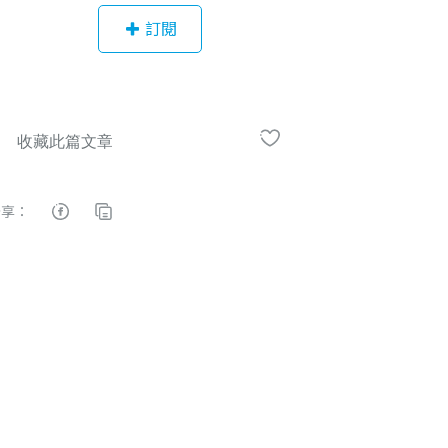
理念以及全球市場訊息，協助投資人
訂閱
補腦財經知識，喜愛鑽研財經新聞，
靠北投資時事。 願獲利 與你同在。
分享：