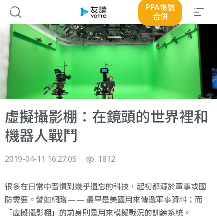
PPA帳號
合併
虛擬攝影棚：在鏡頭的世界裡和
機器人戰鬥
2019-04-11 16:27:05
1812
很多在日常中習慣到幾乎遺忘的科技，起初都源於軍事或國
防需要。譬如網路 — — 最早是美國用來傳遞軍事資料；而
「虛擬攝影棚」的前身則是用來模擬戰況的訓練系統。