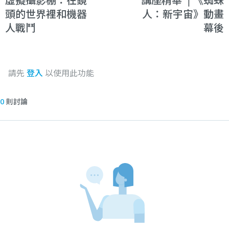
虛擬攝影棚：在鏡
講座精華 ❘《蜘蛛
頭的世界裡和機器
人：新宇宙》動畫
人戰鬥
幕後
請先
登入
以使用此功能
0
則討論