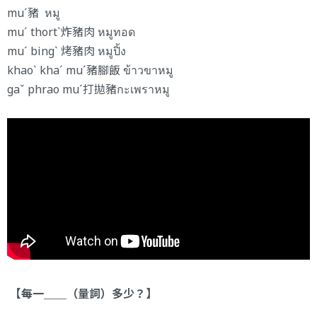
muˊ豬 หมู
muˊ thortˋ炸豬肉 หมูทอด
muˊ bingˋ 烤豬肉 หมูปิ้ง
khaoˋ khaˊ muˊ豬腳飯 ข้าวขาหมู
gaˇ phrao muˊ打拋豬กะเพราหมู
【每一＿＿（量詞）多少？】