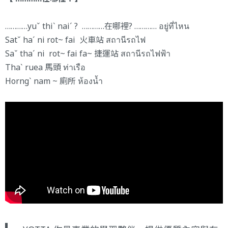
…………yuˇ thiˋ naiˊ ? …………在哪裡? ………… อยู่ที่ไหน
Satˇ haˊ ni rot~ fai 火車站 สถานีรถไฟ
Saˇ thaˊ ni rot~ fai fa~ 捷運站 สถานีรถไฟฟ้า
Thaˋ ruea 馬頭 ท่าเรือ
Horngˋ nam ~ 廁所 ห้องน้ำ