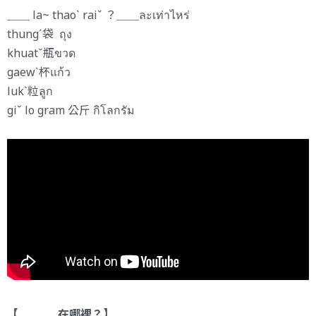
＿＿ la~ thaoˋ raiˇ ？＿＿ละเท่าไหร่
thungˊ袋 ถุง
khuatˇ瓶ขวด
gaewˋ杯แก้ว
lukˋ粒ลูก
giˇ lo gram 公斤 กิโลกรัม
【 …………在哪裡？】