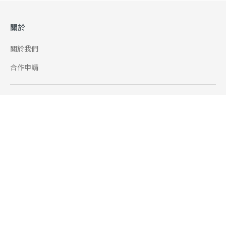
關於
關於我們
合作申請
幫助
使用條款
聯絡我們
165 全民防騙網
追蹤
Facebook