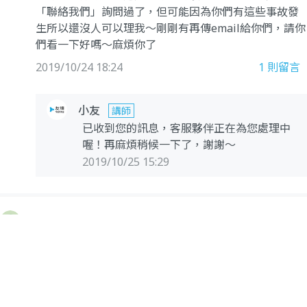
「聯絡我們」詢問過了，但可能因為你們有這些事故發
生所以還沒人可以理我～剛剛有再傳email給你們，請你
們看一下好嗎～麻煩你了
2019/10/24 18:24
1
則留言
小友
講師
已收到您的訊息，客服夥伴正在為您處理中
喔！再麻煩稍候一下了，謝謝～
2019/10/25 15:29
blunder
剛剛中午突然連不上......
最近好像常整個斷線連不上，
可以麻煩再注意一下連線穩定度嗎?