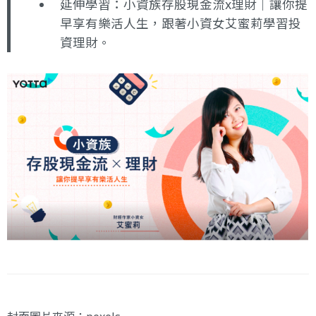
延伸學習：
小資族存股現金流x理財｜讓你提
早享有樂活人生
，跟著小資女艾蜜莉學習投
資理財。