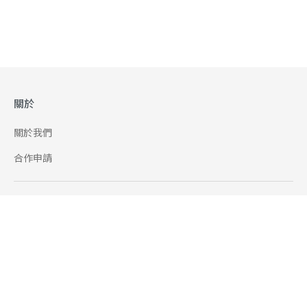
關於
關於我們
合作申請
幫助
使用條款
聯絡我們
165 全民防騙網