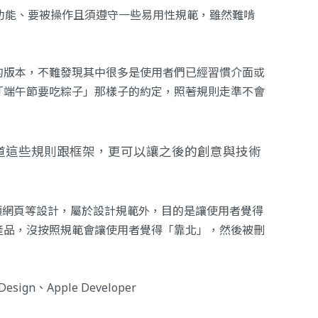
功能、要被操作且須遵守一些易用性規範，雖然難啃
的版本，不難發現其中很多是使用者們已經習慣介面或
「端午節要吃粽子」那樣子的約定，照著規則走準不會
道這些規則跟框架，更可以讓之後的創意與技術
類網頁等設計，屬於設計規範外，目的是讓使用者覺得
產品，沒按照規範會讓使用者覺得「靠北」，然後被刪
 Design
、
Apple Developer