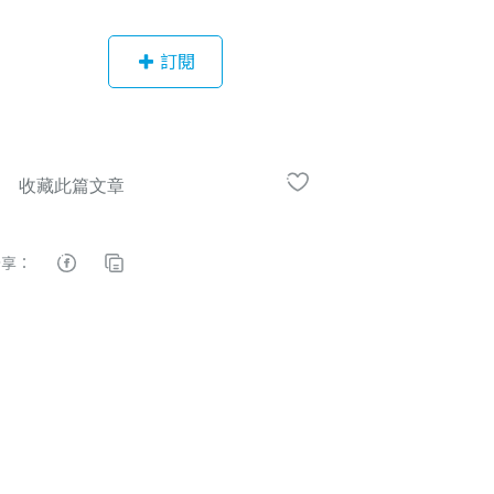
及上海等城市獲競賽首獎，並幾次旅
行於越南、日本等地協助品牌規劃、
訂閱
負責上海創客大賽的台灣區運作。目
前與一群強大的開發者在台中建立起
Monospace 社群空間，發起多項計畫
推廣 UI Design 與 Lean UX，並舉辦
超過 100 設計相關活動，協助在地的
設計師們學習與認識。 同時經營 Ado
be Xd Taiwan User Group 台灣交流
分享：
社群，除了有線上直播、巡迴台灣設
計工作坊之外，每個月也會邀請業界
設計師擔任分享講者，固定舉辦小聚
活動，期待能透過交流凝聚設計師社
群的力量。 ●●● 講者經歷 ●●
● Adobe 官方合作臺灣巡迴設計工作
坊講師 Monospace WordPress 網頁
架設課程講師 iOSDC 2018 開發者年