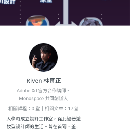
Riven 林育正
Adobe Xd 官方合作講師・
Monospace 共同創辦人
相關課程：0 堂｜相關文章：17 篇
大學時成立設計工作室，從此過著遊
牧型設計師的生活。曾在首爾、釜山