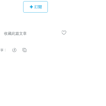
utube！ Facebook：日本語と日本文
訂閱
化 和井上老師一起輕鬆快樂學日語
累積超過5萬的粉絲。 Youtube：井
上一宏 累積超過3.8萬的訂閱用戶。
頻道持續更新相關的日文主題教學影
片。
分享：