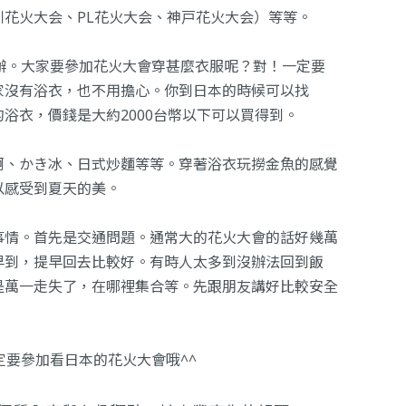
花火大会、PL花火大会、神戸花火大会）等等。
辦。大家要參加花火大會穿甚麼衣服呢？對！一定要
家沒有浴衣，也不用擔心。你到日本的時候可以找
錯的浴衣，價錢是大約2000台幣以下可以買得到。
啊、かき冰、日式炒麵等等。穿著浴衣玩撈金魚的感覺
以感受到夏天的美。
事情。首先是交通問題。通常大的花火大會的話好幾萬
早到，提早回去比較好。有時人太多到沒辦法回到飯
是萬一走失了，在哪裡集合等。先跟朋友講好比較安全
定要參加看日本的花火大會哦^^