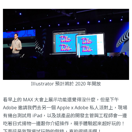
Illustrator 預計將於 2020 年開放
看早上的 MAX 大會上展示功能還覺得沒什麼，但是下午
Adobe 邀請我們去另一個 Apple x Adobe 私人派對上，現場
有幾台測試用 iPad，以及該產品的開發主管與工程師會一邊
吃著日式揚物一邊跟你介紹操作，親手體驗起來超好玩的！
下面這是我現場試玩時的側錄，真的很順手啊！