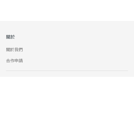
關於
關於我們
合作申請
幫助
使用條款
聯絡我們
165 全民防騙網