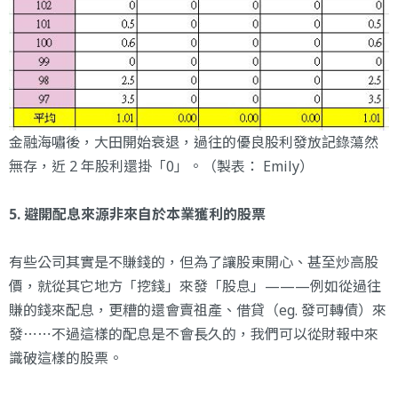
金融海嘯後，大田開始衰退，過往的優良股利發放記錄蕩然
無存，近 2 年股利還掛「0」。（製表： Emily）
5. 避開配息來源非來自於本業獲利的股票
有些公司其實是不賺錢的，但為了讓股東開心、甚至炒高股
價，就從其它地方「挖錢」來發「股息」———例如從過往
賺的錢來配息，更糟的還會賣祖產、借貸（eg. 發可轉債）來
發⋯⋯不過這樣的配息是不會長久的，我們可以從財報中來
識破這樣的股票。