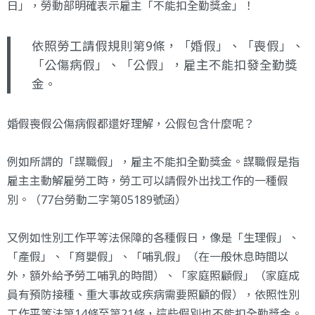
日」，勞動部明確表示雇主「不能扣全勤獎金」！
依照勞工
請假規則
第9條，「婚假」、「喪假」、
「公傷病假」、「公假」，雇主不能扣發全勤獎
金。
婚假喪假公傷病假都還好理解，公假包含什麼呢？
例如所謂的「謀職假」，雇主不能扣全勤獎金。謀職假是指
雇主主動解雇勞工時，勞工可以請假外出找工作的一種假
別。（77台勞動二字第05189號函）
又例如性別工作平等法保障的各種假日，像是「生理假」、
「產假」、「育嬰假」、「哺乳假」（在一般休息時間以
外，額外給予勞工哺乳的時間）、「家庭照顧假」（家庭成
員有預防接種、重大事故或疾病需要照顧的假），依照性別
工作平等法第14條至第21條，這些假別也不能扣全勤獎金。