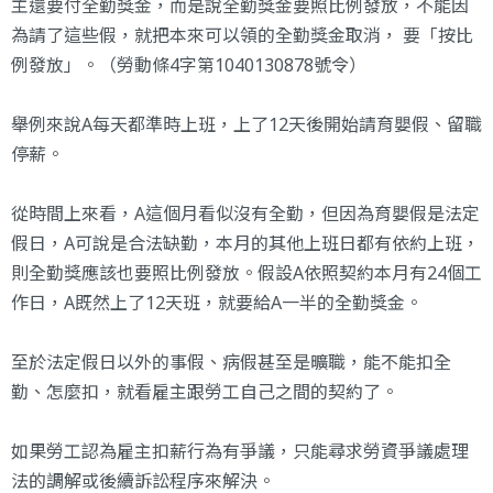
主還要付全勤獎金，而是說全勤獎金要照比例發放，不能因
為請了這些假，就把本來可以領的全勤獎金取消， 要「按比
例發放」。（勞動條4字第1040130878號令）
舉例來說A每天都準時上班，上了12天後開始請育嬰假、留職
停薪。
從時間上來看，A這個月看似沒有全勤，但因為育嬰假是法定
假日，A可說是合法缺勤，本月的其他上班日都有依約上班，
則全勤獎應該也要照比例發放。假設A依照契約本月有24個工
作日，A既然上了12天班，就要給A一半的全勤獎金。
至於法定假日以外的事假、病假甚至是曠職，能不能扣全
勤、怎麼扣，就看雇主跟勞工自己之間的契約了。
如果勞工認為雇主扣薪行為有爭議，只能尋求勞資爭議處理
法的調解或後續訴訟程序來解決。