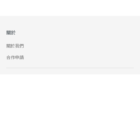
關於
關於我們
合作申請
幫助
使用條款
聯絡我們
165 全民防騙網
追蹤