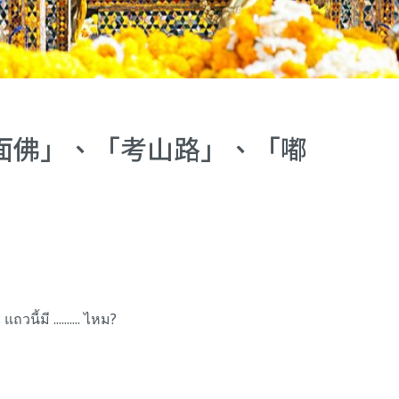
面佛」、「考山路」、「嘟
วนี้มี .......... ไหม?