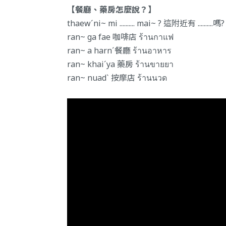
【餐廳、藥房怎麼說？】
thaewˊni~ mi .......... mai~ ? 這附近有 ..........嗎? แถ
ran~ ga fae 咖啡店 ร้านกาแฟ
ran~ a harnˊ餐廳 ร้านอาหาร
ran~ khaiˊya 藥房 ร้านขายยา
ran~ nuadˋ 按摩店 ร้านนวด