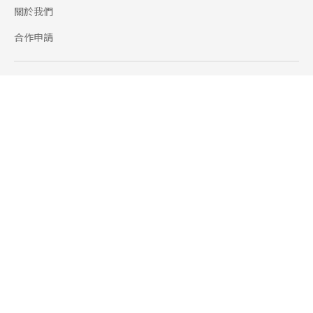
關於我們
合作申請
幫助
使用條款
聯絡我們
165 全民防騙網
追蹤
Facebook
Instagram
Line@