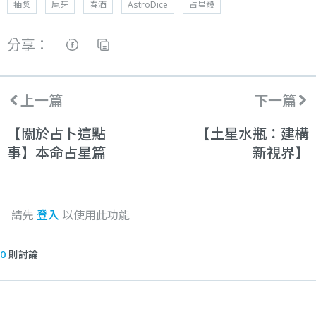
抽獎
尾牙
春酒
AstroDice
占星骰
分享：
上一篇
下一篇
【關於占卜這點
【土星水瓶：建構
事】本命占星篇
新視界】
請先
登入
以使用此功能
0
則討論